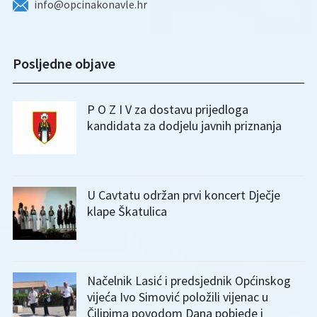
info@opcinakonavle.hr
Posljedne objave
P O Z I V za dostavu prijedloga
kandidata za dodjelu javnih priznanja
U Cavtatu održan prvi koncert Dječje
klape Škatulica
Načelnik Lasić i predsjednik Općinskog
vijeća Ivo Simović položili vijenac u
Čilipima povodom Dana pobjede i