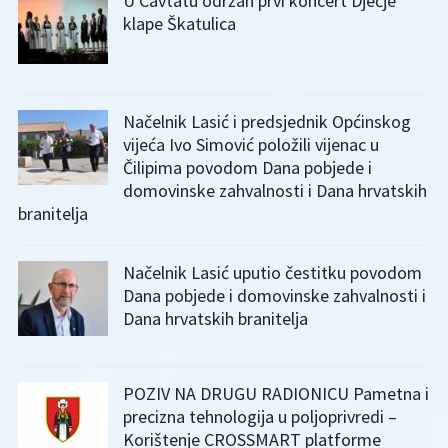
U Cavtatu održan prvi koncert Dječje
klape Škatulica
Načelnik Lasić i predsjednik Općinskog
vijeća Ivo Simović položili vijenac u
Čilipima povodom Dana pobjede i
domovinske zahvalnosti i Dana hrvatskih
branitelja
Načelnik Lasić uputio čestitku povodom
Dana pobjede i domovinske zahvalnosti i
Dana hrvatskih branitelja
POZIV NA DRUGU RADIONICU Pametna i
precizna tehnologija u poljoprivredi –
Korištenje CROSSMART platforme