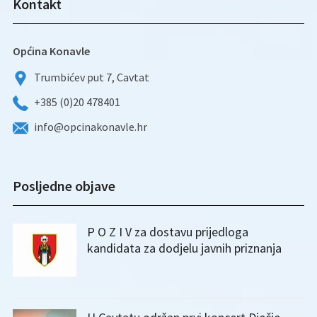
Kontakt
Općina Konavle
Trumbićev put 7, Cavtat
+385 (0)20 478401
info@opcinakonavle.hr
Posljedne objave
P O Z I V za dostavu prijedloga
kandidata za dodjelu javnih priznanja