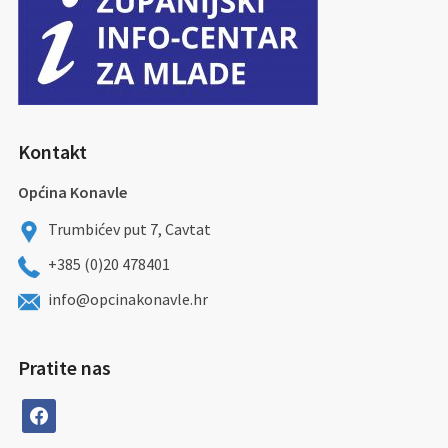
Kontakt
Općina Konavle
Trumbićev put 7, Cavtat
+385 (0)20 478401
info@opcinakonavle.hr
Pratite nas
facebook