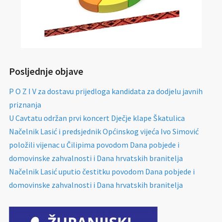
Posljednje objave
P O Z I V za dostavu prijedloga kandidata za dodjelu javnih
priznanja
U Cavtatu održan prvi koncert Dječje klape Škatulica
Načelnik Lasić i predsjednik Općinskog vijeća Ivo Simović
položili vijenac u Čilipima povodom Dana pobjede i
domovinske zahvalnosti i Dana hrvatskih branitelja
Načelnik Lasić uputio čestitku povodom Dana pobjede i
domovinske zahvalnosti i Dana hrvatskih branitelja