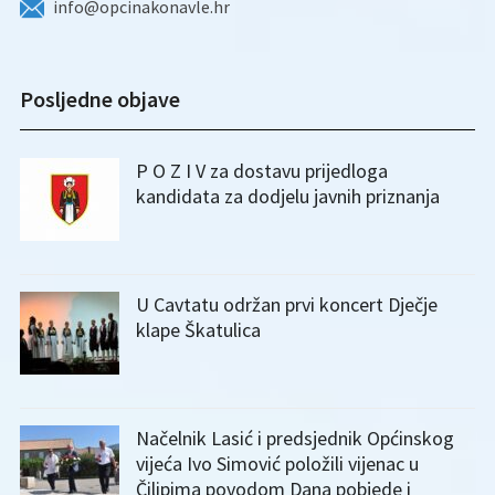
info@opcinakonavle.hr
Posljedne objave
P O Z I V za dostavu prijedloga
kandidata za dodjelu javnih priznanja
U Cavtatu održan prvi koncert Dječje
klape Škatulica
Načelnik Lasić i predsjednik Općinskog
vijeća Ivo Simović položili vijenac u
Čilipima povodom Dana pobjede i