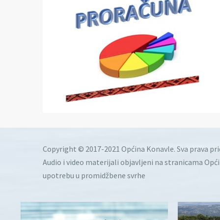
Copyright © 2017-2021 Općina Konavle. Sva prava pr
Audio i video materijali objavljeni na stranicama Opć
upotrebu u promidžbene svrhe