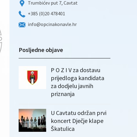
Trumbićev put 7, Cavtat
+385 (0)20 478401
info@opcinakonavle.hr
Posljedne objave
P O Z I V za dostavu
prijedloga kandidata
za dodjelu javnih
priznanja
U Cavtatu održan prvi
koncert Dječje klape
Škatulica