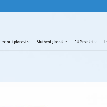
umenti i planovi
Službeni glasnik
EU Projekti
I