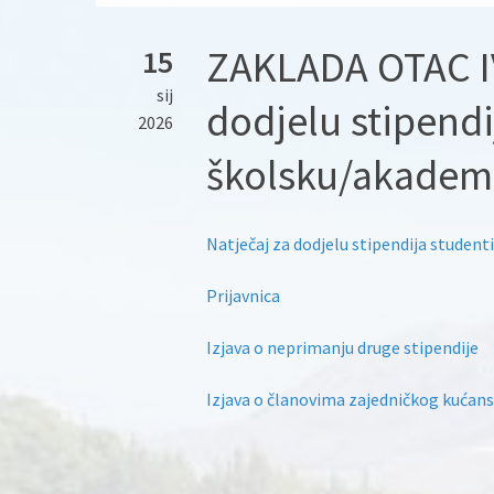
ZAKLADA OTAC IV
15
sij
dodjelu stipend
2026
školsku/akadem
Natječaj za dodjelu stipendija studen
Prijavnica
Izjava o neprimanju druge stipendije
Izjava o članovima zajedničkog kućan