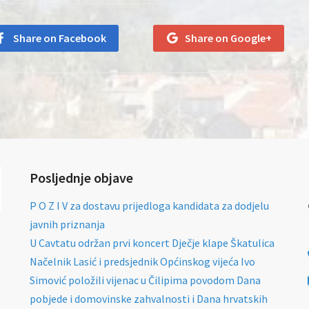
Share on Facebook
Share on Google+
Posljednje objave
P O Z I V za dostavu prijedloga kandidata za dodjelu
javnih priznanja
U Cavtatu održan prvi koncert Dječje klape Škatulica
Načelnik Lasić i predsjednik Općinskog vijeća Ivo
Simović položili vijenac u Čilipima povodom Dana
pobjede i domovinske zahvalnosti i Dana hrvatskih