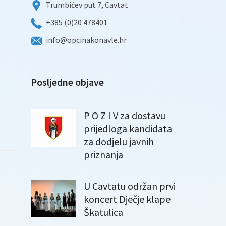
Trumbićev put 7, Cavtat
+385 (0)20 478401
info@opcinakonavle.hr
Posljedne objave
P O Z I V za dostavu
prijedloga kandidata
za dodjelu javnih
priznanja
U Cavtatu održan prvi
koncert Dječje klape
Škatulica