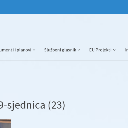
umenti i planovi
Službeni glasnik
EU Projekti
I
-sjednica (23)