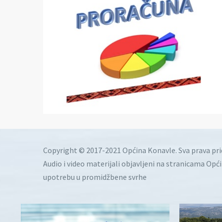
Copyright © 2017-2021 Općina Konavle. Sva prava pr
Audio i video materijali objavljeni na stranicama Opć
upotrebu u promidžbene svrhe