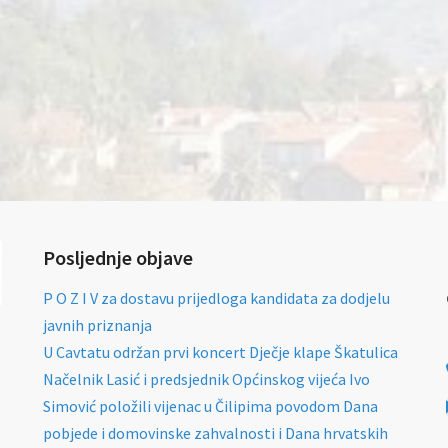
Posljednje objave
P O Z I V za dostavu prijedloga kandidata za dodjelu
javnih priznanja
U Cavtatu održan prvi koncert Dječje klape Škatulica
Načelnik Lasić i predsjednik Općinskog vijeća Ivo
Simović položili vijenac u Čilipima povodom Dana
pobjede i domovinske zahvalnosti i Dana hrvatskih