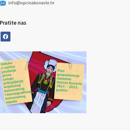
info@opcinakonavle.hr
Pratite nas
facebook