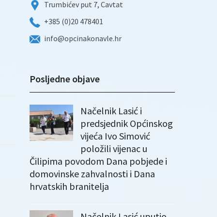
Trumbićev put 7, Cavtat
+385 (0)20 478401
info@opcinakonavle.hr
Posljedne objave
Načelnik Lasić i
predsjednik Općinskog
vijeća Ivo Simović
položili vijenac u
Čilipima povodom Dana pobjede i
domovinske zahvalnosti i Dana
hrvatskih branitelja
Načelnik Lasić uputio