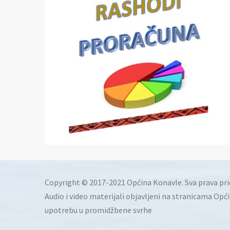
Copyright © 2017-2021 Općina Konavle. Sva prava pr
Audio i video materijali objavljeni na stranicama Opć
upotrebu u promidžbene svrhe