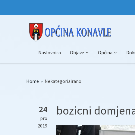
Naslovnica
Objave
Općina
Dok
Home
»
Nekategorizirano
bozicni domjena
24
pro
2019