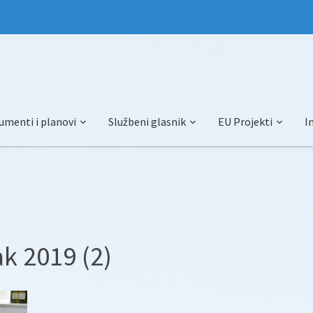
umenti i planovi
Službeni glasnik
EU Projekti
I
k 2019 (2)