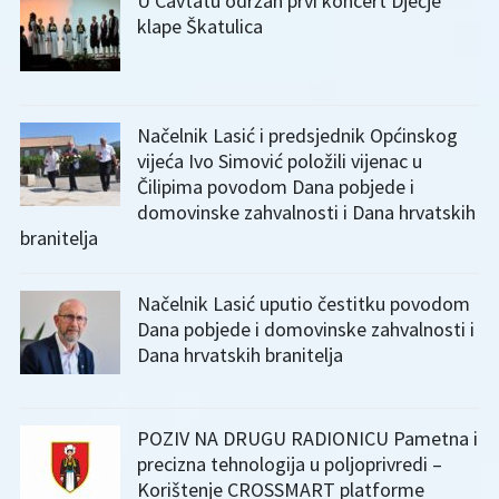
U Cavtatu održan prvi koncert Dječje
klape Škatulica
Načelnik Lasić i predsjednik Općinskog
vijeća Ivo Simović položili vijenac u
Čilipima povodom Dana pobjede i
domovinske zahvalnosti i Dana hrvatskih
branitelja
Načelnik Lasić uputio čestitku povodom
Dana pobjede i domovinske zahvalnosti i
Dana hrvatskih branitelja
POZIV NA DRUGU RADIONICU Pametna i
precizna tehnologija u poljoprivredi –
Korištenje CROSSMART platforme