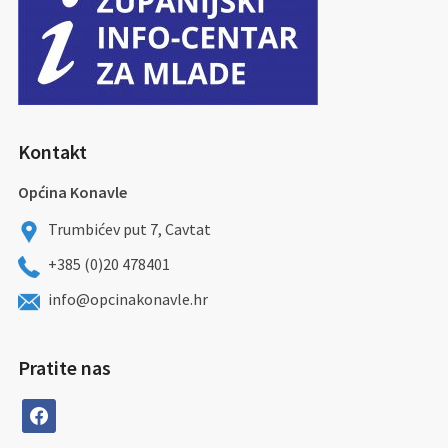
Kontakt
Općina Konavle
Trumbićev put 7, Cavtat
+385 (0)20 478401
info@opcinakonavle.hr
Pratite nas
facebook