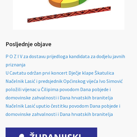
Posljednje objave
P O Z I V za dostavu prijedloga kandidata za dodjelu javnih
priznanja
U Cavtatu održan prvi koncert Dječje klape Škatulica
Načelnik Lasić i predsjednik Općinskog vijeća Ivo Simović
položili vijenac u Čilipima povodom Dana pobjede i
domovinske zahvalnosti i Dana hrvatskih branitelja
Načelnik Lasić uputio čestitku povodom Dana pobjede i
domovinske zahvalnosti i Dana hrvatskih branitelja