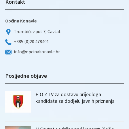
Kontakt
Općina Konavle
Trumbićev put 7, Cavtat
+385 (0)20 478401
info@opcinakonavle.hr
Posljedne objave
P O Z I V za dostavu prijedloga
kandidata za dodjelu javnih priznanja