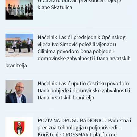
U Cavtatu održan prvi koncert Dječje
klape Škatulica
Načelnik Lasić i predsjednik Općinskog
vijeća Ivo Simović položili vijenac u
Čilipima povodom Dana pobjede i
domovinske zahvalnosti i Dana hrvatskih
branitelja
Načelnik Lasić uputio čestitku povodom
Dana pobjede i domovinske zahvalnosti i
Dana hrvatskih branitelja
POZIV NA DRUGU RADIONICU Pametna i
precizna tehnologija u poljoprivredi –
Korištenje CROSSMART platforme