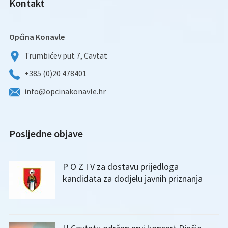
Kontakt
Općina Konavle
Trumbićev put 7, Cavtat
+385 (0)20 478401
info@opcinakonavle.hr
Posljedne objave
P O Z I V za dostavu prijedloga
kandidata za dodjelu javnih priznanja