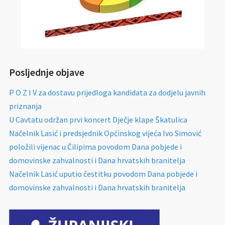
Posljednje objave
P O Z I V za dostavu prijedloga kandidata za dodjelu javnih
priznanja
U Cavtatu održan prvi koncert Dječje klape Škatulica
Načelnik Lasić i predsjednik Općinskog vijeća Ivo Simović
položili vijenac u Čilipima povodom Dana pobjede i
domovinske zahvalnosti i Dana hrvatskih branitelja
Načelnik Lasić uputio čestitku povodom Dana pobjede i
domovinske zahvalnosti i Dana hrvatskih branitelja