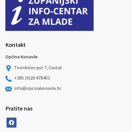
Kontakt
Općina Konavle
Trumbićev put 7, Cavtat
+385 (0)20 478401
info@opcinakonavle.hr
Pratite nas
facebook