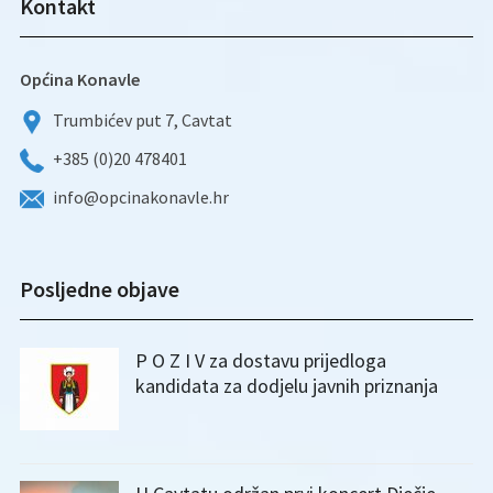
Kontakt
Općina Konavle
Trumbićev put 7, Cavtat
+385 (0)20 478401
info@opcinakonavle.hr
Posljedne objave
P O Z I V za dostavu prijedloga
kandidata za dodjelu javnih priznanja