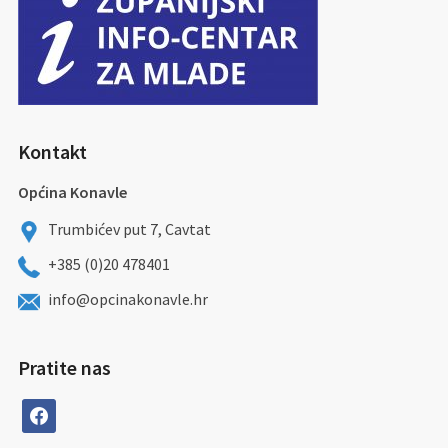
Kontakt
Općina Konavle
Trumbićev put 7, Cavtat
+385 (0)20 478401
info@opcinakonavle.hr
Pratite nas
facebook