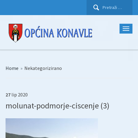
Pretraži:
Home
»
Nekategorizirano
27
lip
2020
molunat-podmorje-ciscenje (3)