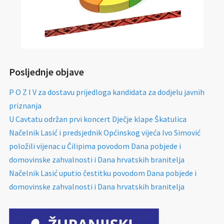
Posljednje objave
P O Z I V za dostavu prijedloga kandidata za dodjelu javnih
priznanja
U Cavtatu održan prvi koncert Dječje klape Škatulica
Načelnik Lasić i predsjednik Općinskog vijeća Ivo Simović
položili vijenac u Čilipima povodom Dana pobjede i
domovinske zahvalnosti i Dana hrvatskih branitelja
Načelnik Lasić uputio čestitku povodom Dana pobjede i
domovinske zahvalnosti i Dana hrvatskih branitelja