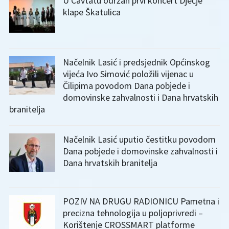
U Cavtatu održan prvi koncert Dječje
klape Škatulica
Načelnik Lasić i predsjednik Općinskog
vijeća Ivo Simović položili vijenac u
Čilipima povodom Dana pobjede i
domovinske zahvalnosti i Dana hrvatskih
branitelja
Načelnik Lasić uputio čestitku povodom
Dana pobjede i domovinske zahvalnosti i
Dana hrvatskih branitelja
POZIV NA DRUGU RADIONICU Pametna i
precizna tehnologija u poljoprivredi –
Korištenje CROSSMART platforme