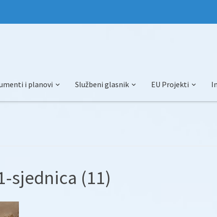
umenti i planovi
Službeni glasnik
EU Projekti
I
-sjednica (11)