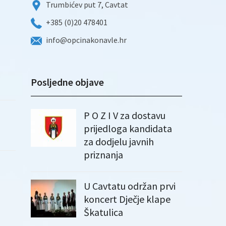
Trumbićev put 7, Cavtat
+385 (0)20 478401
info@opcinakonavle.hr
Posljedne objave
P O Z I V za dostavu
prijedloga kandidata
za dodjelu javnih
priznanja
U Cavtatu održan prvi
koncert Dječje klape
Škatulica