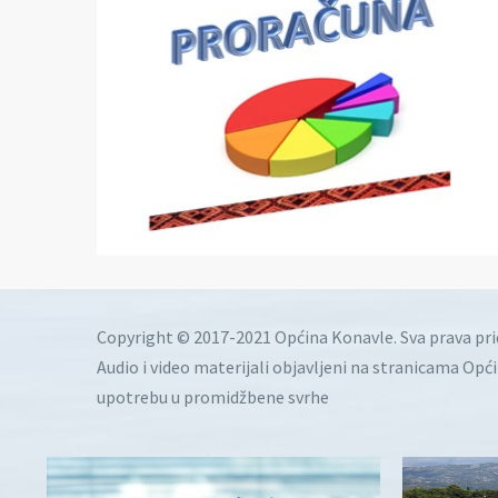
Copyright © 2017-2021 Općina Konavle. Sva prava pr
Audio i video materijali objavljeni na stranicama Opć
upotrebu u promidžbene svrhe