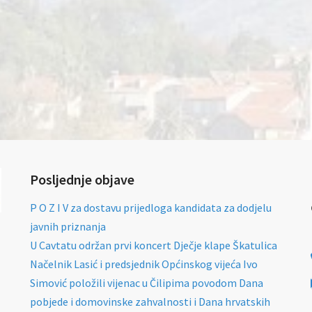
Posljednje objave
P O Z I V za dostavu prijedloga kandidata za dodjelu
javnih priznanja
U Cavtatu održan prvi koncert Dječje klape Škatulica
Načelnik Lasić i predsjednik Općinskog vijeća Ivo
Simović položili vijenac u Čilipima povodom Dana
pobjede i domovinske zahvalnosti i Dana hrvatskih