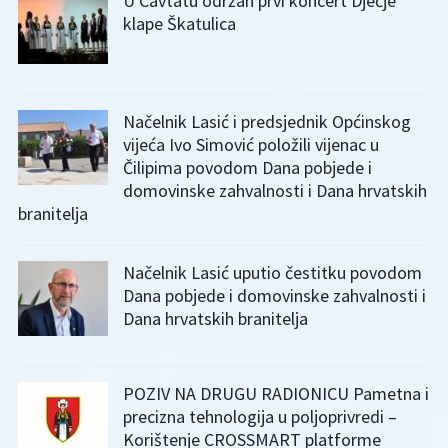
U Cavtatu održan prvi koncert Dječje
klape Škatulica
Načelnik Lasić i predsjednik Općinskog
vijeća Ivo Simović položili vijenac u
Čilipima povodom Dana pobjede i
domovinske zahvalnosti i Dana hrvatskih
branitelja
Načelnik Lasić uputio čestitku povodom
Dana pobjede i domovinske zahvalnosti i
Dana hrvatskih branitelja
POZIV NA DRUGU RADIONICU Pametna i
precizna tehnologija u poljoprivredi –
Korištenje CROSSMART platforme