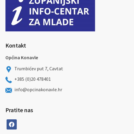
Kontakt
Općina Konavle
Trumbićev put 7, Cavtat
+385 (0)20 478401
info@opcinakonavle.hr
Pratite nas
facebook