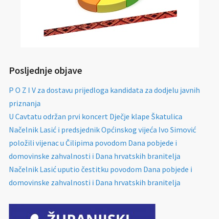
Posljednje objave
P O Z I V za dostavu prijedloga kandidata za dodjelu javnih
priznanja
U Cavtatu održan prvi koncert Dječje klape Škatulica
Načelnik Lasić i predsjednik Općinskog vijeća Ivo Simović
položili vijenac u Čilipima povodom Dana pobjede i
domovinske zahvalnosti i Dana hrvatskih branitelja
Načelnik Lasić uputio čestitku povodom Dana pobjede i
domovinske zahvalnosti i Dana hrvatskih branitelja