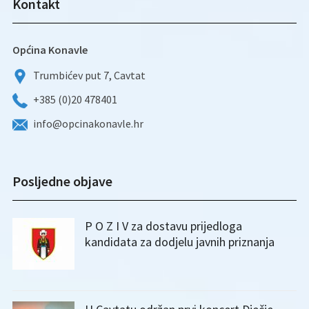
Kontakt
Općina Konavle
Trumbićev put 7, Cavtat
+385 (0)20 478401
info@opcinakonavle.hr
Posljedne objave
P O Z I V za dostavu prijedloga
kandidata za dodjelu javnih priznanja