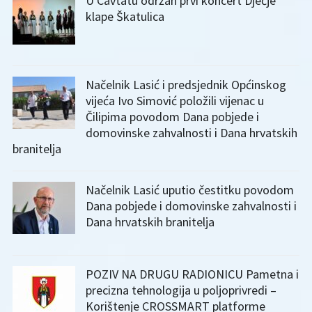
U Cavtatu održan prvi koncert Dječje
klape Škatulica
Načelnik Lasić i predsjednik Općinskog
vijeća Ivo Simović položili vijenac u
Čilipima povodom Dana pobjede i
domovinske zahvalnosti i Dana hrvatskih
branitelja
Načelnik Lasić uputio čestitku povodom
Dana pobjede i domovinske zahvalnosti i
Dana hrvatskih branitelja
POZIV NA DRUGU RADIONICU Pametna i
precizna tehnologija u poljoprivredi –
Korištenje CROSSMART platforme