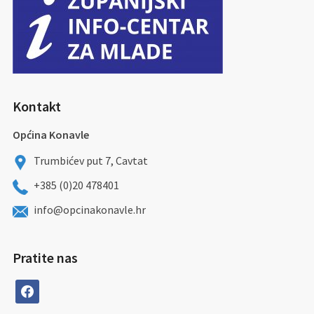
Kontakt
Općina Konavle
Trumbićev put 7, Cavtat
+385 (0)20 478401
info@opcinakonavle.hr
Pratite nas
facebook