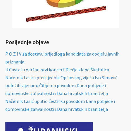
Posljednje objave
P O Z I V za dostavu prijedloga kandidata za dodjelu javnih
priznanja
U Cavtatu održan prvi koncert Dječje klape Škatulica
Načelnik Lasić i predsjednik Općinskog vijeća Ivo Simović
položili vijenac u Čilipima povodom Dana pobjede i
domovinske zahvalnosti i Dana hrvatskih branitelja
Načelnik Lasić uputio čestitku povodom Dana pobjede i
domovinske zahvalnosti i Dana hrvatskih branitelja