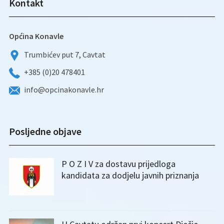
Kontakt
Općina Konavle
Trumbićev put 7, Cavtat
+385 (0)20 478401
info@opcinakonavle.hr
Posljedne objave
P O Z I V za dostavu prijedloga
kandidata za dodjelu javnih priznanja