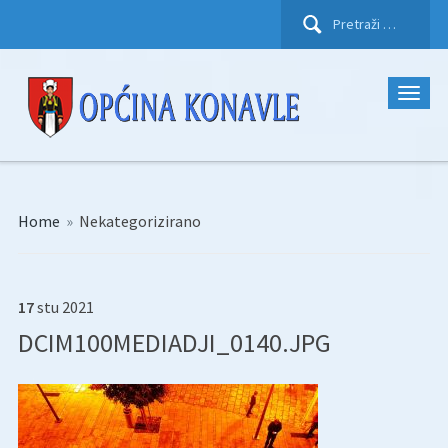
Pretraži:
Home
»
Nekategorizirano
17
stu
2021
DCIM100MEDIADJI_0140.JPG