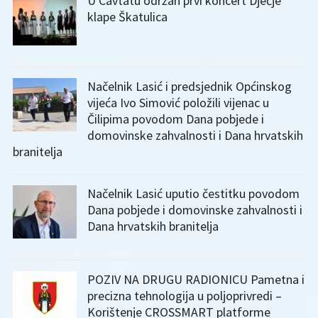
U Cavtatu održan prvi koncert Dječje
klape Škatulica
Načelnik Lasić i predsjednik Općinskog
vijeća Ivo Simović položili vijenac u
Čilipima povodom Dana pobjede i
domovinske zahvalnosti i Dana hrvatskih
branitelja
Načelnik Lasić uputio čestitku povodom
Dana pobjede i domovinske zahvalnosti i
Dana hrvatskih branitelja
POZIV NA DRUGU RADIONICU Pametna i
precizna tehnologija u poljoprivredi –
Korištenje CROSSMART platforme