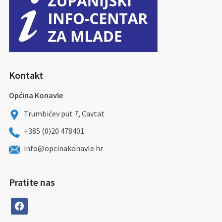
Kontakt
Općina Konavle
Trumbićev put 7, Cavtat
+385 (0)20 478401
info@opcinakonavle.hr
Pratite nas
facebook