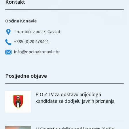
Kontakt
Općina Konavle
Trumbićev put 7, Cavtat
+385 (0)20 478401
info@opcinakonavle.hr
Posljedne objave
P O Z I V za dostavu prijedloga
kandidata za dodjelu javnih priznanja