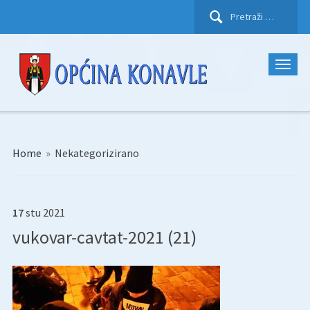
Pretraži:
Home
»
Nekategorizirano
17
stu
2021
vukovar-cavtat-2021 (21)