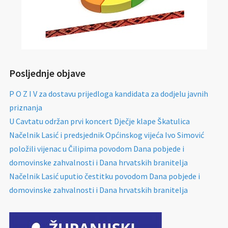
Posljednje objave
P O Z I V za dostavu prijedloga kandidata za dodjelu javnih
priznanja
U Cavtatu održan prvi koncert Dječje klape Škatulica
Načelnik Lasić i predsjednik Općinskog vijeća Ivo Simović
položili vijenac u Čilipima povodom Dana pobjede i
domovinske zahvalnosti i Dana hrvatskih branitelja
Načelnik Lasić uputio čestitku povodom Dana pobjede i
domovinske zahvalnosti i Dana hrvatskih branitelja