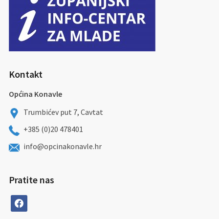
Kontakt
Općina Konavle
Trumbićev put 7, Cavtat
+385 (0)20 478401
info@opcinakonavle.hr
Pratite nas
facebook