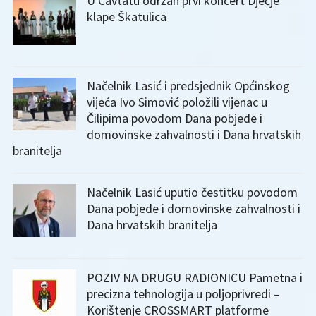
U Cavtatu održan prvi koncert Dječje
klape Škatulica
Načelnik Lasić i predsjednik Općinskog
vijeća Ivo Simović položili vijenac u
Čilipima povodom Dana pobjede i
domovinske zahvalnosti i Dana hrvatskih
branitelja
Načelnik Lasić uputio čestitku povodom
Dana pobjede i domovinske zahvalnosti i
Dana hrvatskih branitelja
POZIV NA DRUGU RADIONICU Pametna i
precizna tehnologija u poljoprivredi –
Korištenje CROSSMART platforme