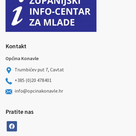
Kontakt
Općina Konavle
Trumbićev put 7, Cavtat
+385 (0)20 478401
info@opcinakonavle.hr
Pratite nas
facebook