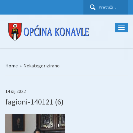
Pretraži:
Home
»
Nekategorizirano
14
sij
2022
fagioni-140121 (6)