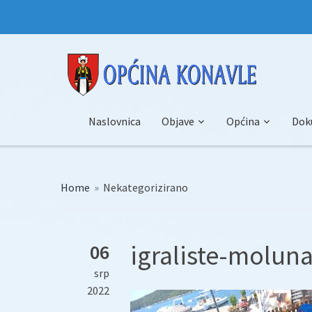
Naslovnica
Objave
Općina
Dok
Home
»
Nekategorizirano
igraliste-moluna
06
srp
2022