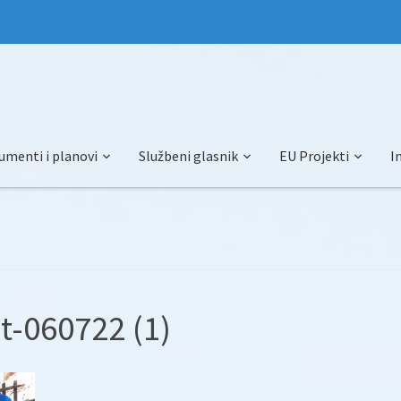
umenti i planovi
Službeni glasnik
EU Projekti
I
t-060722 (1)