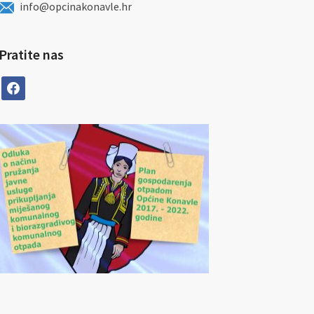
info@opcinakonavle.hr
Pratite nas
facebook