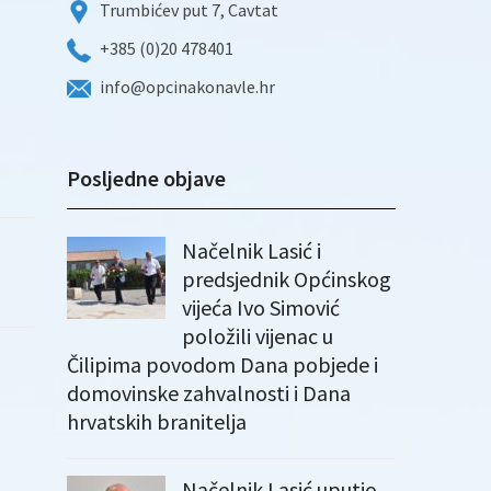
Trumbićev put 7, Cavtat
+385 (0)20 478401
info@opcinakonavle.hr
Posljedne objave
Načelnik Lasić i
predsjednik Općinskog
vijeća Ivo Simović
položili vijenac u
Čilipima povodom Dana pobjede i
domovinske zahvalnosti i Dana
hrvatskih branitelja
Načelnik Lasić uputio