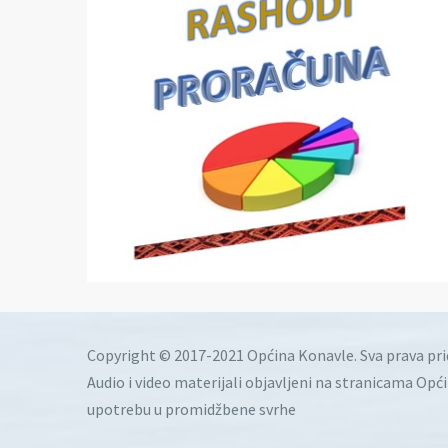
Copyright © 2017-2021 Općina Konavle. Sva prava pr
Audio i video materijali objavljeni na stranicama Opć
upotrebu u promidžbene svrhe