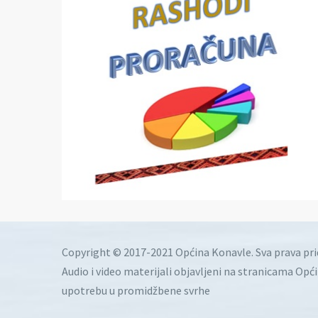
Copyright © 2017-2021 Općina Konavle. Sva prava pr
Audio i video materijali objavljeni na stranicama Opć
upotrebu u promidžbene svrhe