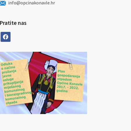
info@opcinakonavle.hr
Pratite nas
facebook