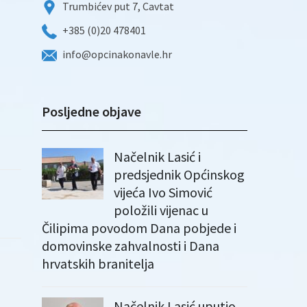
Trumbićev put 7, Cavtat
+385 (0)20 478401
info@opcinakonavle.hr
Posljedne objave
Načelnik Lasić i
predsjednik Općinskog
vijeća Ivo Simović
položili vijenac u
Čilipima povodom Dana pobjede i
domovinske zahvalnosti i Dana
hrvatskih branitelja
Načelnik Lasić uputio