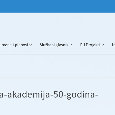
umenti i planovi
Službeni glasnik
EU Projekti
I
na-akademija-50-godina-