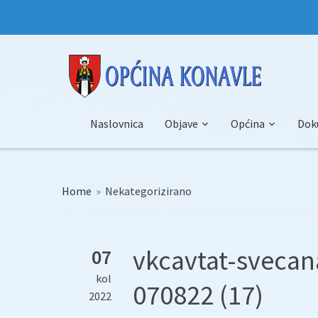
Naslovnica
Objave
Općina
Dok
Home
»
Nekategorizirano
vkcavtat-sveca
07
kol
070822 (17)
2022