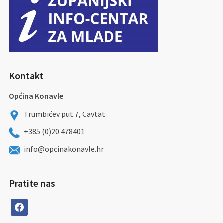
Kontakt
Općina Konavle
Trumbićev put 7, Cavtat
+385 (0)20 478401
info@opcinakonavle.hr
Pratite nas
facebook