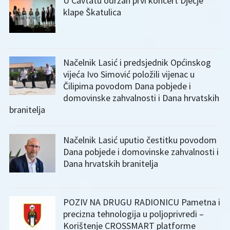
U Cavtatu održan prvi koncert Dječje
klape Škatulica
Načelnik Lasić i predsjednik Općinskog
vijeća Ivo Simović položili vijenac u
Čilipima povodom Dana pobjede i
domovinske zahvalnosti i Dana hrvatskih
branitelja
Načelnik Lasić uputio čestitku povodom
Dana pobjede i domovinske zahvalnosti i
Dana hrvatskih branitelja
POZIV NA DRUGU RADIONICU Pametna i
precizna tehnologija u poljoprivredi –
Korištenje CROSSMART platforme