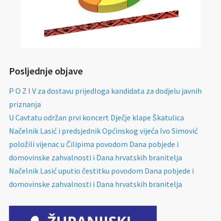
Posljednje objave
P O Z I V za dostavu prijedloga kandidata za dodjelu javnih
priznanja
U Cavtatu održan prvi koncert Dječje klape Škatulica
Načelnik Lasić i predsjednik Općinskog vijeća Ivo Simović
položili vijenac u Čilipima povodom Dana pobjede i
domovinske zahvalnosti i Dana hrvatskih branitelja
Načelnik Lasić uputio čestitku povodom Dana pobjede i
domovinske zahvalnosti i Dana hrvatskih branitelja