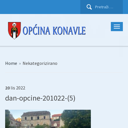
Pretraži:
Home
»
Nekategorizirano
20
lis
2022
dan-opcine-201022-(5)