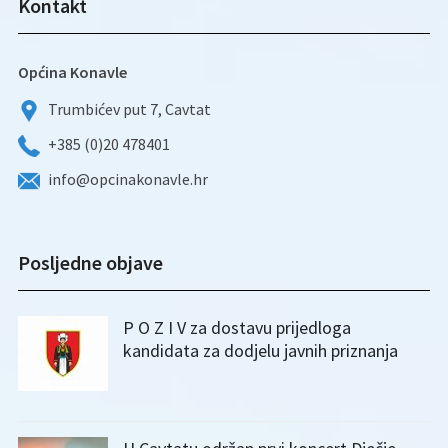
Kontakt
Općina Konavle
Trumbićev put 7, Cavtat
+385 (0)20 478401
info@opcinakonavle.hr
Posljedne objave
P O Z I V za dostavu prijedloga
kandidata za dodjelu javnih priznanja