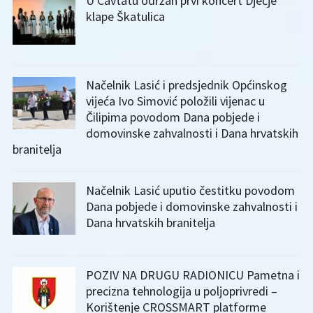
U Cavtatu održan prvi koncert Dječje
klape Škatulica
Načelnik Lasić i predsjednik Općinskog
vijeća Ivo Simović položili vijenac u
Čilipima povodom Dana pobjede i
domovinske zahvalnosti i Dana hrvatskih
branitelja
Načelnik Lasić uputio čestitku povodom
Dana pobjede i domovinske zahvalnosti i
Dana hrvatskih branitelja
POZIV NA DRUGU RADIONICU Pametna i
precizna tehnologija u poljoprivredi –
Korištenje CROSSMART platforme