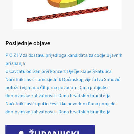
Posljednje objave
P O Z I V za dostavu prijedloga kandidata za dodjelu javnih
priznanja
U Cavtatu održan prvi koncert Dječje klape Škatulica
Načelnik Lasić i predsjednik Općinskog vijeća Ivo Simović
položili vijenac u Čilipima povodom Dana pobjede i
domovinske zahvalnosti i Dana hrvatskih branitelja
Načelnik Lasić uputio čestitku povodom Dana pobjede i
domovinske zahvalnosti i Dana hrvatskih branitelja