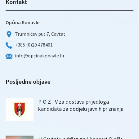
Kontakt
Općina Konavle
Trumbićev put 7, Cavtat
+385 (0)20 478401
info@opcinakonavle.hr
Posljedne objave
P O Z I V za dostavu prijedloga
kandidata za dodjelu javnih priznanja