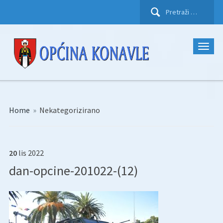
Pretraži:
Home
»
Nekategorizirano
20
lis
2022
dan-opcine-201022-(12)