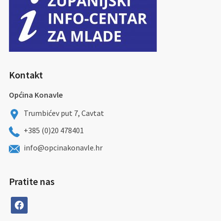
Kontakt
Općina Konavle
Trumbićev put 7, Cavtat
+385 (0)20 478401
info@opcinakonavle.hr
Pratite nas
facebook