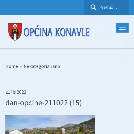
Pretraži:
Home
»
Nekategorizirano
21
lis
2022
dan-opcine-211022 (15)