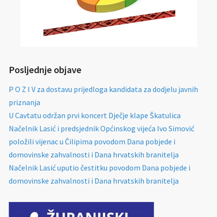
Posljednje objave
P O Z I V za dostavu prijedloga kandidata za dodjelu javnih
priznanja
U Cavtatu održan prvi koncert Dječje klape Škatulica
Načelnik Lasić i predsjednik Općinskog vijeća Ivo Simović
položili vijenac u Čilipima povodom Dana pobjede i
domovinske zahvalnosti i Dana hrvatskih branitelja
Načelnik Lasić uputio čestitku povodom Dana pobjede i
domovinske zahvalnosti i Dana hrvatskih branitelja