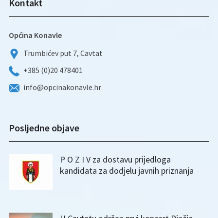
Kontakt
Općina Konavle
Trumbićev put 7, Cavtat
+385 (0)20 478401
info@opcinakonavle.hr
Posljedne objave
P O Z I V za dostavu prijedloga
kandidata za dodjelu javnih priznanja