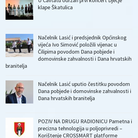
U Cavtatu održan prvi koncert Dječje
klape Škatulica
Načelnik Lasić i predsjednik Općinskog
vijeća Ivo Simović položili vijenac u
Čilipima povodom Dana pobjede i
domovinske zahvalnosti i Dana hrvatskih
branitelja
Načelnik Lasić uputio čestitku povodom
Dana pobjede i domovinske zahvalnosti i
Dana hrvatskih branitelja
POZIV NA DRUGU RADIONICU Pametna i
precizna tehnologija u poljoprivredi –
Korištenje CROSSMART platforme