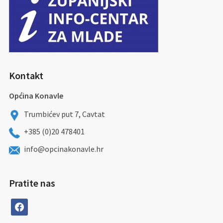
Kontakt
Općina Konavle
Trumbićev put 7, Cavtat
+385 (0)20 478401
info@opcinakonavle.hr
Pratite nas
facebook