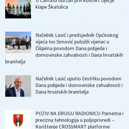
U Cavtatu održan prvi koncert Dječje
klape Škatulica
Načelnik Lasić i predsjednik Općinskog
vijeća Ivo Simović položili vijenac u
Čilipima povodom Dana pobjede i
domovinske zahvalnosti i Dana hrvatskih
branitelja
Načelnik Lasić uputio čestitku povodom
Dana pobjede i domovinske zahvalnosti i
Dana hrvatskih branitelja
POZIV NA DRUGU RADIONICU Pametna i
precizna tehnologija u poljoprivredi –
Korištenje CROSSMART platforme