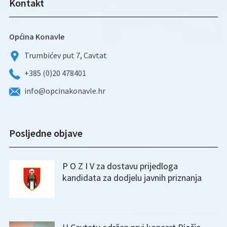
Kontakt
Općina Konavle
Trumbićev put 7, Cavtat
+385 (0)20 478401
info@opcinakonavle.hr
Posljedne objave
P O Z I V za dostavu prijedloga
kandidata za dodjelu javnih priznanja