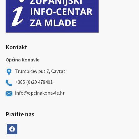
Kontakt
Općina Konavle
Trumbićev put 7, Cavtat
+385 (0)20 478401
info@opcinakonavle.hr
Pratite nas
facebook