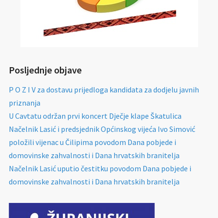
Posljednje objave
P O Z I V za dostavu prijedloga kandidata za dodjelu javnih
priznanja
U Cavtatu održan prvi koncert Dječje klape Škatulica
Načelnik Lasić i predsjednik Općinskog vijeća Ivo Simović
položili vijenac u Čilipima povodom Dana pobjede i
domovinske zahvalnosti i Dana hrvatskih branitelja
Načelnik Lasić uputio čestitku povodom Dana pobjede i
domovinske zahvalnosti i Dana hrvatskih branitelja