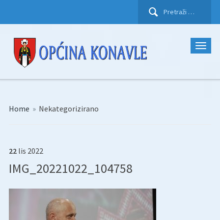
Pretraži:
Home
»
Nekategorizirano
22
lis
2022
IMG_20221022_104758