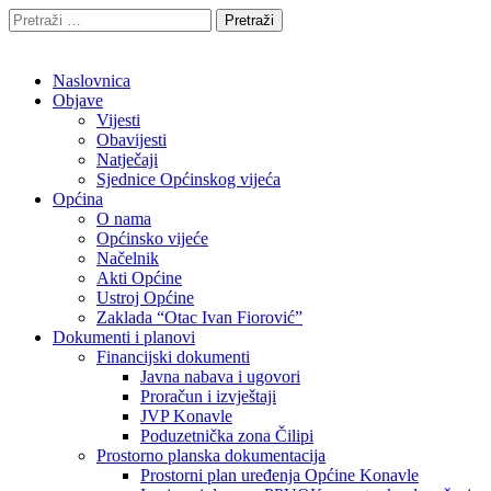
Pretraži:
Naslovnica
Objave
Vijesti
Obavijesti
Natječaji
Sjednice Općinskog vijeća
Općina
O nama
Općinsko vijeće
Načelnik
Akti Općine
Ustroj Općine
Zaklada “Otac Ivan Fiorović”
Dokumenti i planovi
Financijski dokumenti
Javna nabava i ugovori
Proračun i izvještaji
JVP Konavle
Poduzetnička zona Čilipi
Prostorno planska dokumentacija
Prostorni plan uređenja Općine Konavle