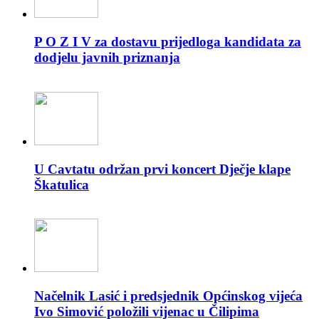
P O Z I V za dostavu prijedloga kandidata za
dodjelu javnih priznanja
U Cavtatu održan prvi koncert Dječje klape
Škatulica
Načelnik Lasić i predsjednik Općinskog vijeća
Ivo Simović položili vijenac u Čilipima