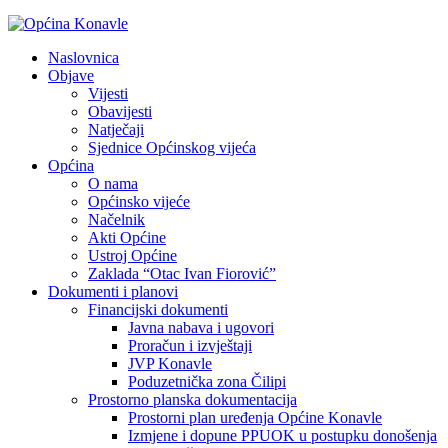
Naslovnica
Objave
Vijesti
Obavijesti
Natječaji
Sjednice Općinskog vijeća
Općina
O nama
Općinsko vijeće
Načelnik
Akti Općine
Ustroj Općine
Zaklada “Otac Ivan Fiorović”
Dokumenti i planovi
Financijski dokumenti
Javna nabava i ugovori
Proračun i izvještaji
JVP Konavle
Poduzetnička zona Čilipi
Prostorno planska dokumentacija
Prostorni plan uređenja Općine Konavle
Izmjene i dopune PPUOK u postupku donošenja