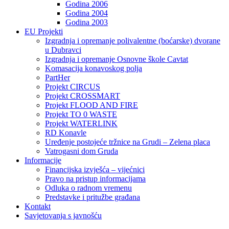
Godina 2006
Godina 2004
Godina 2003
EU Projekti
Izgradnja i opremanje polivalentne (boćarske) dvorane
u Dubravci
Izgradnja i opremanje Osnovne škole Cavtat
Komasacija konavoskog polja
PartHer
Projekt CIRCUS
Projekt CROSSMART
Projekt FLOOD AND FIRE
Projekt TO 0 WASTE
Projekt WATERLINK
RD Konavle
Uređenje postojeće tržnice na Grudi – Zelena placa
Vatrogasni dom Gruda
Informacije
Financijska izvješća – vijećnici
Pravo na pristup informacijama
Odluka o radnom vremenu
Predstavke i pritužbe građana
Kontakt
Savjetovanja s javnošću