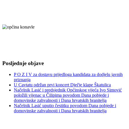
Posljednje objave
P O Z I V za dostavu prijedloga kandidata za dodjelu javnih
priznanja
U Cavtatu održan prvi koncert Dječje klape Škatulica
Načelnik Lasić i predsjednik Općinskog vijeća Ivo Simović
položili vijenac u Čilipima povodom Dana pobjede i
domovinske zahvalnosti i Dana hrvatskih branitelja
Načelnik Lasić uputio čestitku povodom Dana pobjede i
domovinske zahvalnosti i Dana hrvatskih branitelja