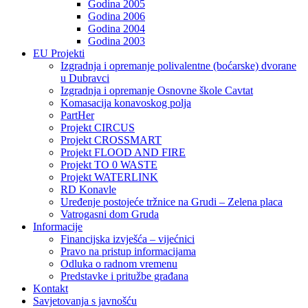
Godina 2005
Godina 2006
Godina 2004
Godina 2003
EU Projekti
Izgradnja i opremanje polivalentne (boćarske) dvorane
u Dubravci
Izgradnja i opremanje Osnovne škole Cavtat
Komasacija konavoskog polja
PartHer
Projekt CIRCUS
Projekt CROSSMART
Projekt FLOOD AND FIRE
Projekt TO 0 WASTE
Projekt WATERLINK
RD Konavle
Uređenje postojeće tržnice na Grudi – Zelena placa
Vatrogasni dom Gruda
Informacije
Financijska izvješća – vijećnici
Pravo na pristup informacijama
Odluka o radnom vremenu
Predstavke i pritužbe građana
Kontakt
Savjetovanja s javnošću