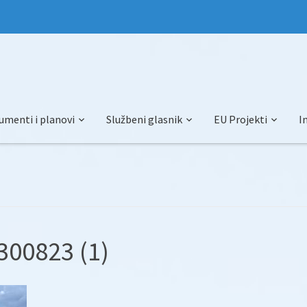
umenti i planovi
Službeni glasnik
EU Projekti
I
-300823 (1)