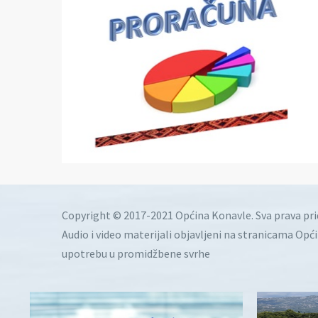
Copyright © 2017-2021 Općina Konavle. Sva prava pr
Audio i video materijali objavljeni na stranicama Opć
upotrebu u promidžbene svrhe