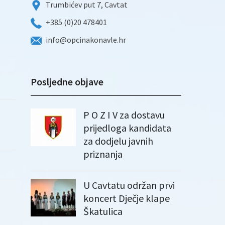
Trumbićev put 7, Cavtat
+385 (0)20 478401
info@opcinakonavle.hr
Posljedne objave
P O Z I V za dostavu
prijedloga kandidata
za dodjelu javnih
priznanja
U Cavtatu održan prvi
koncert Dječje klape
Škatulica