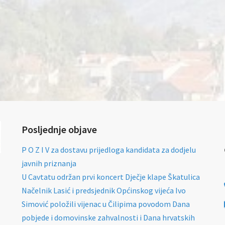
Posljednje objave
P O Z I V za dostavu prijedloga kandidata za dodjelu
javnih priznanja
U Cavtatu održan prvi koncert Dječje klape Škatulica
Načelnik Lasić i predsjednik Općinskog vijeća Ivo
Simović položili vijenac u Čilipima povodom Dana
pobjede i domovinske zahvalnosti i Dana hrvatskih