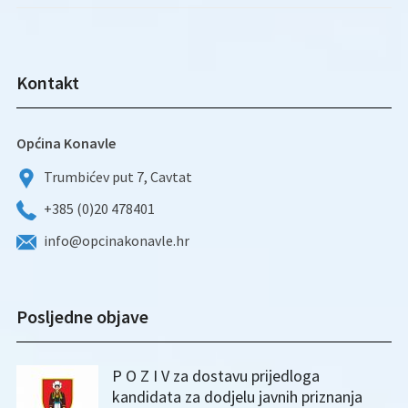
Kontakt
Općina Konavle
Trumbićev put 7, Cavtat
+385 (0)20 478401
info@opcinakonavle.hr
Posljedne objave
P O Z I V za dostavu prijedloga
kandidata za dodjelu javnih priznanja