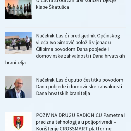
U Cavtatu održan prvi koncert Dječje
klape Škatulica
Načelnik Lasić i predsjednik Općinskog
vijeća Ivo Simović položili vijenac u
Čilipima povodom Dana pobjede i
domovinske zahvalnosti i Dana hrvatskih
branitelja
Načelnik Lasić uputio čestitku povodom
Dana pobjede i domovinske zahvalnosti i
Dana hrvatskih branitelja
POZIV NA DRUGU RADIONICU Pametna i
precizna tehnologija u poljoprivredi –
Korištenje CROSSMART platforme