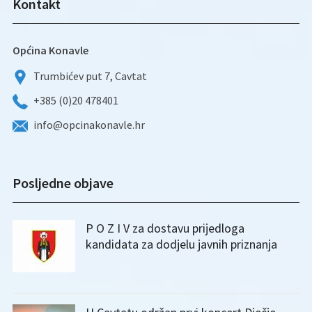
Kontakt
Općina Konavle
Trumbićev put 7, Cavtat
+385 (0)20 478401
info@opcinakonavle.hr
Posljedne objave
P O Z I V za dostavu prijedloga
kandidata za dodjelu javnih priznanja