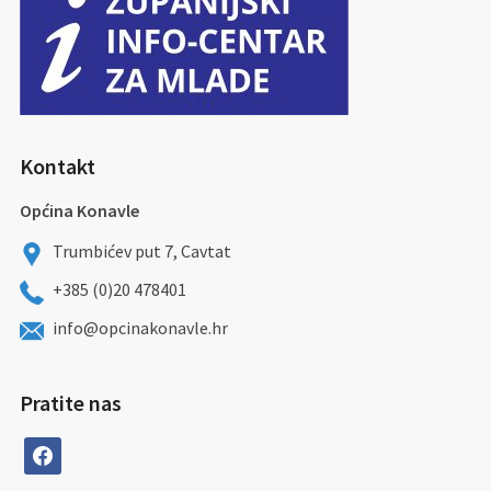
Kontakt
Općina Konavle
Trumbićev put 7, Cavtat
+385 (0)20 478401
info@opcinakonavle.hr
Pratite nas
facebook