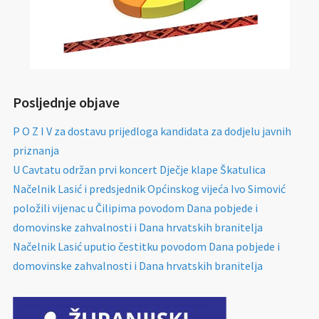
Posljednje objave
P O Z I V za dostavu prijedloga kandidata za dodjelu javnih
priznanja
U Cavtatu održan prvi koncert Dječje klape Škatulica
Načelnik Lasić i predsjednik Općinskog vijeća Ivo Simović
položili vijenac u Čilipima povodom Dana pobjede i
domovinske zahvalnosti i Dana hrvatskih branitelja
Načelnik Lasić uputio čestitku povodom Dana pobjede i
domovinske zahvalnosti i Dana hrvatskih branitelja