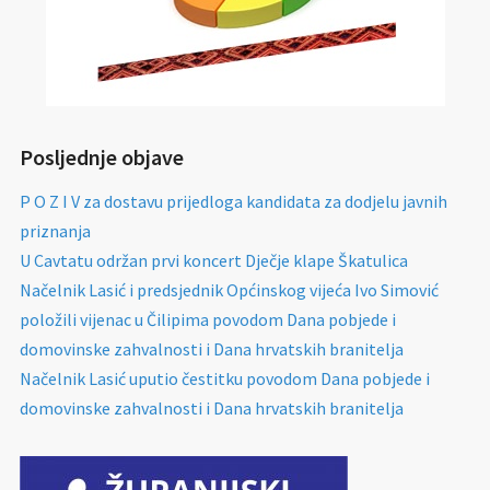
Posljednje objave
P O Z I V za dostavu prijedloga kandidata za dodjelu javnih
priznanja
U Cavtatu održan prvi koncert Dječje klape Škatulica
Načelnik Lasić i predsjednik Općinskog vijeća Ivo Simović
položili vijenac u Čilipima povodom Dana pobjede i
domovinske zahvalnosti i Dana hrvatskih branitelja
Načelnik Lasić uputio čestitku povodom Dana pobjede i
domovinske zahvalnosti i Dana hrvatskih branitelja