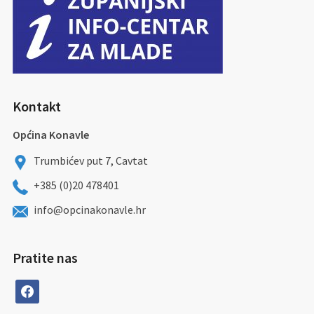
Kontakt
Općina Konavle
Trumbićev put 7, Cavtat
+385 (0)20 478401
info@opcinakonavle.hr
Pratite nas
facebook