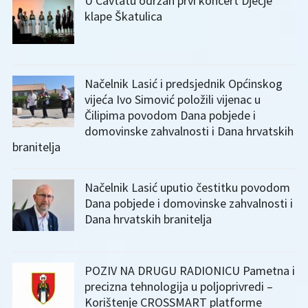
U Cavtatu održan prvi koncert Dječje
klape Škatulica
Načelnik Lasić i predsjednik Općinskog
vijeća Ivo Simović položili vijenac u
Čilipima povodom Dana pobjede i
domovinske zahvalnosti i Dana hrvatskih
branitelja
Načelnik Lasić uputio čestitku povodom
Dana pobjede i domovinske zahvalnosti i
Dana hrvatskih branitelja
POZIV NA DRUGU RADIONICU Pametna i
precizna tehnologija u poljoprivredi –
Korištenje CROSSMART platforme