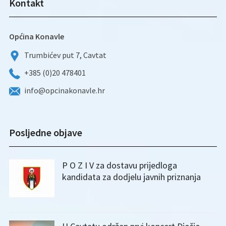
Kontakt
Općina Konavle
Trumbićev put 7, Cavtat
+385 (0)20 478401
info@opcinakonavle.hr
Posljedne objave
P O Z I V za dostavu prijedloga
kandidata za dodjelu javnih priznanja