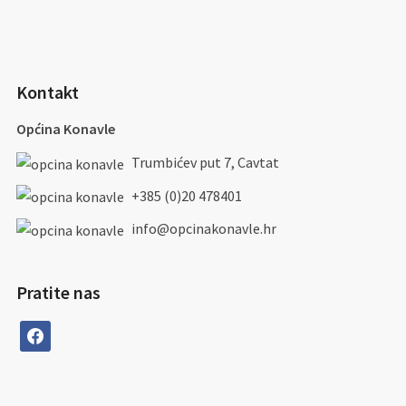
Kontakt
Općina Konavle
Trumbićev put 7, Cavtat
+385 (0)20 478401
info@opcinakonavle.hr
Pratite nas
facebook