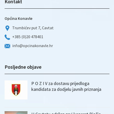
Kontakt
Općina Konavle
Trumbićev put 7, Cavtat
+385 (0)20 478401
info@opcinakonavle.hr
Posljedne objave
P O Z I V za dostavu prijedloga
kandidata za dodjelu javnih priznanja