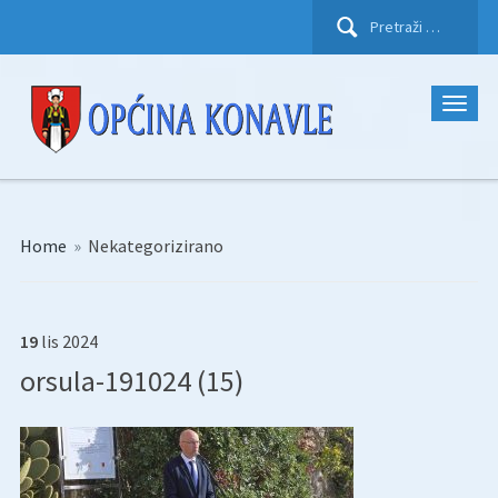
Pretraži:
Home
»
Nekategorizirano
19
lis
2024
orsula-191024 (15)