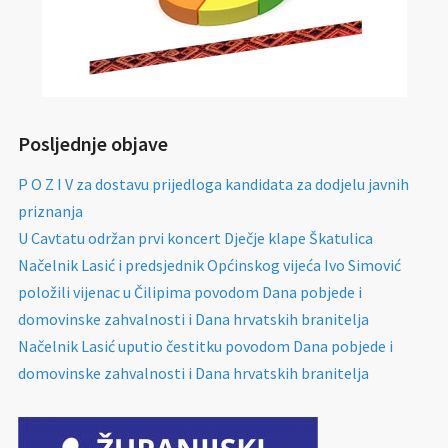
Posljednje objave
P O Z I V za dostavu prijedloga kandidata za dodjelu javnih
priznanja
U Cavtatu održan prvi koncert Dječje klape Škatulica
Načelnik Lasić i predsjednik Općinskog vijeća Ivo Simović
položili vijenac u Čilipima povodom Dana pobjede i
domovinske zahvalnosti i Dana hrvatskih branitelja
Načelnik Lasić uputio čestitku povodom Dana pobjede i
domovinske zahvalnosti i Dana hrvatskih branitelja