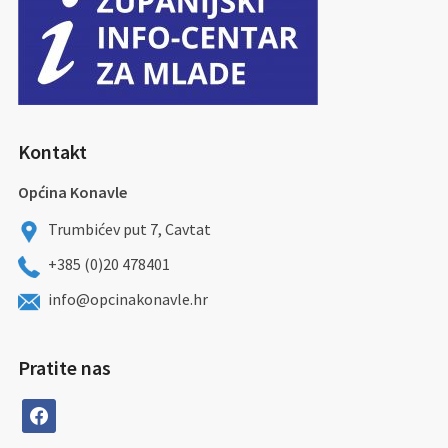
Kontakt
Općina Konavle
Trumbićev put 7, Cavtat
+385 (0)20 478401
info@opcinakonavle.hr
Pratite nas
facebook