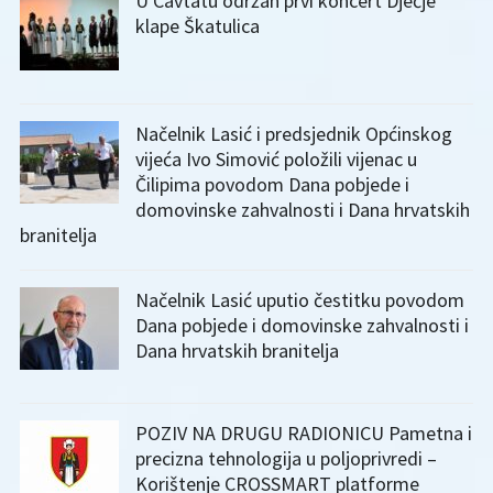
U Cavtatu održan prvi koncert Dječje
klape Škatulica
Načelnik Lasić i predsjednik Općinskog
vijeća Ivo Simović položili vijenac u
Čilipima povodom Dana pobjede i
domovinske zahvalnosti i Dana hrvatskih
branitelja
Načelnik Lasić uputio čestitku povodom
Dana pobjede i domovinske zahvalnosti i
Dana hrvatskih branitelja
POZIV NA DRUGU RADIONICU Pametna i
precizna tehnologija u poljoprivredi –
Korištenje CROSSMART platforme