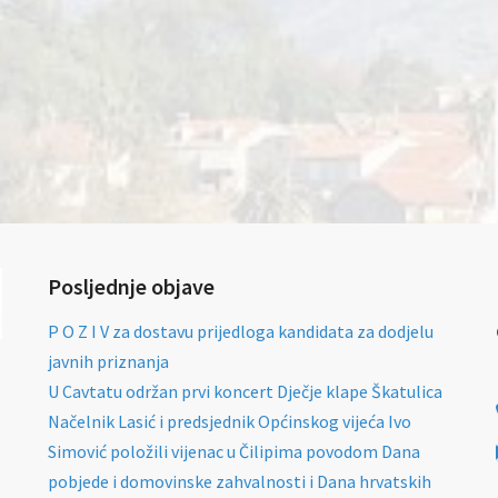
Posljednje objave
P O Z I V za dostavu prijedloga kandidata za dodjelu
javnih priznanja
U Cavtatu održan prvi koncert Dječje klape Škatulica
Načelnik Lasić i predsjednik Općinskog vijeća Ivo
Simović položili vijenac u Čilipima povodom Dana
pobjede i domovinske zahvalnosti i Dana hrvatskih