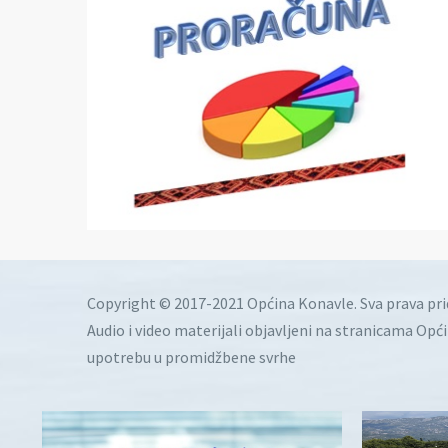
Copyright © 2017-2021 Općina Konavle. Sva prava pr
Audio i video materijali objavljeni na stranicama Opć
upotrebu u promidžbene svrhe