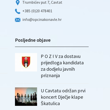
Trumbićev put 7, Cavtat
+385 (0)20 478401
info@opcinakonavle.hr
Posljedne objave
P O Z I V za dostavu
prijedloga kandidata
za dodjelu javnih
priznanja
U Cavtatu održan prvi
koncert Dječje klape
Škatulica