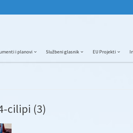
umenti i planovi
Službeni glasnik
EU Projekti
I
cilipi (3)