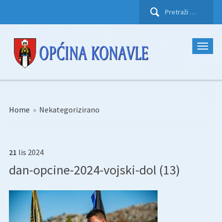
Pretraži:
Home
»
Nekategorizirano
21
lis
2024
dan-opcine-2024-vojski-dol (13)