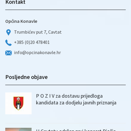
Kontakt
Općina Konavle
Trumbićev put 7, Cavtat
+385 (0)20 478401
info@opcinakonavle.hr
Posljedne objave
P O Z I V za dostavu prijedloga
kandidata za dodjelu javnih priznanja