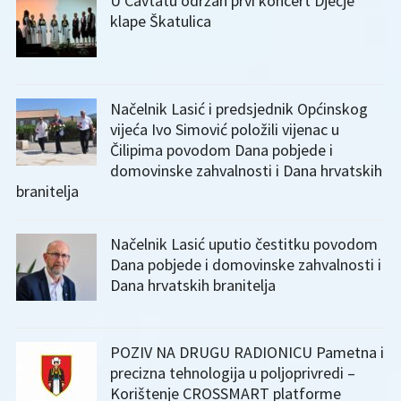
U Cavtatu održan prvi koncert Dječje
klape Škatulica
Načelnik Lasić i predsjednik Općinskog
vijeća Ivo Simović položili vijenac u
Čilipima povodom Dana pobjede i
domovinske zahvalnosti i Dana hrvatskih
branitelja
Načelnik Lasić uputio čestitku povodom
Dana pobjede i domovinske zahvalnosti i
Dana hrvatskih branitelja
POZIV NA DRUGU RADIONICU Pametna i
precizna tehnologija u poljoprivredi –
Korištenje CROSSMART platforme