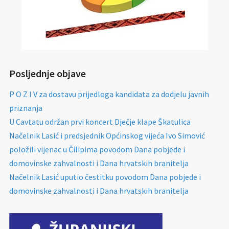
Posljednje objave
P O Z I V za dostavu prijedloga kandidata za dodjelu javnih
priznanja
U Cavtatu održan prvi koncert Dječje klape Škatulica
Načelnik Lasić i predsjednik Općinskog vijeća Ivo Simović
položili vijenac u Čilipima povodom Dana pobjede i
domovinske zahvalnosti i Dana hrvatskih branitelja
Načelnik Lasić uputio čestitku povodom Dana pobjede i
domovinske zahvalnosti i Dana hrvatskih branitelja