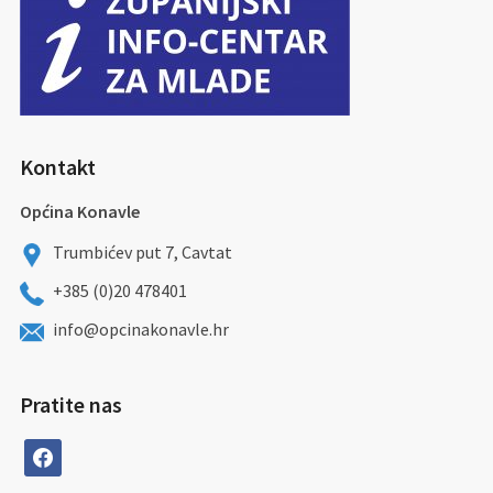
Kontakt
Općina Konavle
Trumbićev put 7, Cavtat
+385 (0)20 478401
info@opcinakonavle.hr
Pratite nas
facebook