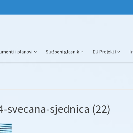
umenti i planovi
Službeni glasnik
EU Projekti
I
-svecana-sjednica (22)