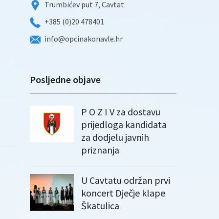
Trumbićev put 7, Cavtat
+385 (0)20 478401
info@opcinakonavle.hr
Posljedne objave
P O Z I V za dostavu
prijedloga kandidata
za dodjelu javnih
priznanja
U Cavtatu održan prvi
koncert Dječje klape
Škatulica