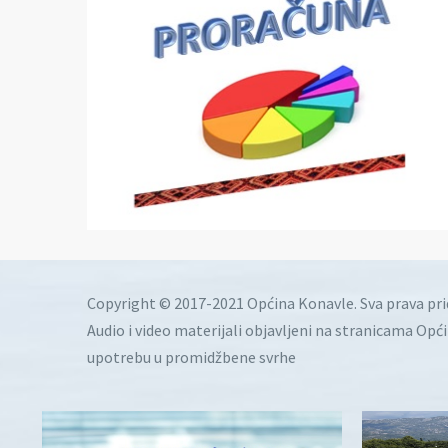
Copyright © 2017-2021 Općina Konavle. Sva prava pr
Audio i video materijali objavljeni na stranicama Opć
upotrebu u promidžbene svrhe