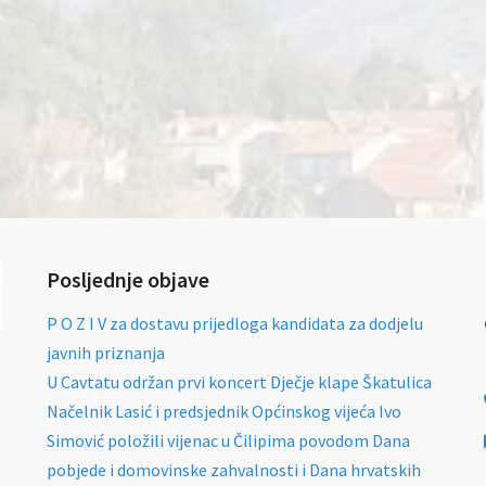
Posljednje objave
P O Z I V za dostavu prijedloga kandidata za dodjelu
javnih priznanja
U Cavtatu održan prvi koncert Dječje klape Škatulica
Načelnik Lasić i predsjednik Općinskog vijeća Ivo
Simović položili vijenac u Čilipima povodom Dana
pobjede i domovinske zahvalnosti i Dana hrvatskih