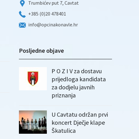
Trumbićev put 7, Cavtat
+385 (0)20 478401
info@opcinakonavle.hr
Posljedne objave
P O Z I V za dostavu
prijedloga kandidata
za dodjelu javnih
priznanja
U Cavtatu održan prvi
koncert Dječje klape
Škatulica