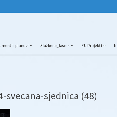
umenti i planovi
Službeni glasnik
EU Projekti
I
-svecana-sjednica (48)