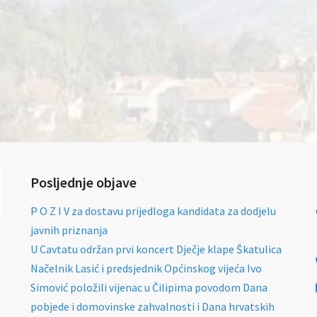
Posljednje objave
P O Z I V za dostavu prijedloga kandidata za dodjelu
javnih priznanja
U Cavtatu održan prvi koncert Dječje klape Škatulica
Načelnik Lasić i predsjednik Općinskog vijeća Ivo
Simović položili vijenac u Čilipima povodom Dana
pobjede i domovinske zahvalnosti i Dana hrvatskih