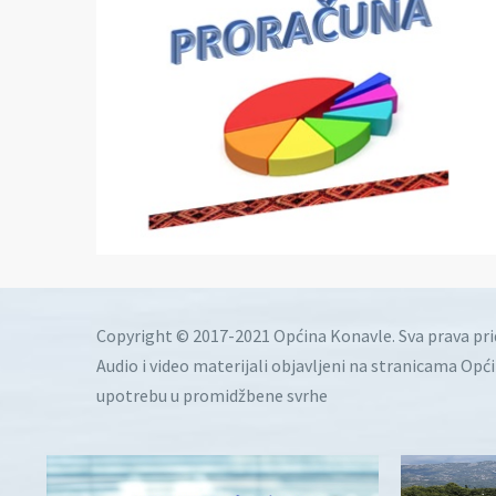
Copyright © 2017-2021 Općina Konavle. Sva prava pr
Audio i video materijali objavljeni na stranicama Opć
upotrebu u promidžbene svrhe