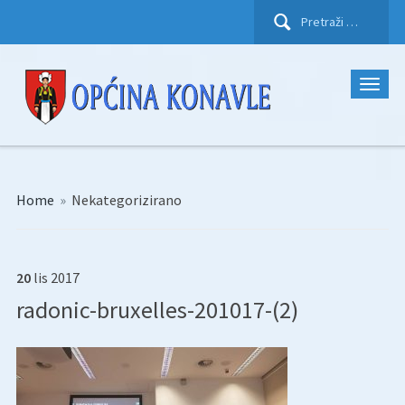
Pretraži:
Home
»
Nekategorizirano
20
lis
2017
radonic-bruxelles-201017-(2)