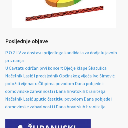
Posljednje objave
P O Z I V za dostavu prijedloga kandidata za dodjelu javnih
priznanja
U Cavtatu održan prvi koncert Dječje klape Škatulica
Načelnik Lasić i predsjednik Općinskog vijeća Ivo Simović
položili vijenac u Čilipima povodom Dana pobjede i
domovinske zahvalnosti i Dana hrvatskih branitelja
Načelnik Lasić uputio čestitku povodom Dana pobjede i
domovinske zahvalnosti i Dana hrvatskih branitelja