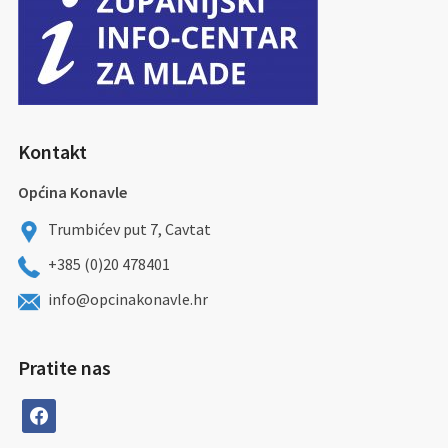
Kontakt
Općina Konavle
Trumbićev put 7, Cavtat
+385 (0)20 478401
info@opcinakonavle.hr
Pratite nas
facebook