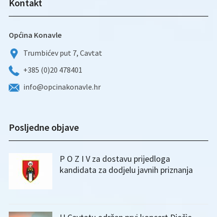
Kontakt
Općina Konavle
Trumbićev put 7, Cavtat
+385 (0)20 478401
info@opcinakonavle.hr
Posljedne objave
P O Z I V za dostavu prijedloga
kandidata za dodjelu javnih priznanja