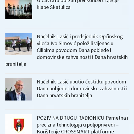
U Cavtatu održan prvi koncert Dječje
klape Škatulica
Načelnik Lasić i predsjednik Općinskog
vijeća Ivo Simović položili vijenac u
Čilipima povodom Dana pobjede i
domovinske zahvalnosti i Dana hrvatskih
branitelja
Načelnik Lasić uputio čestitku povodom
Dana pobjede i domovinske zahvalnosti i
Dana hrvatskih branitelja
POZIV NA DRUGU RADIONICU Pametna i
precizna tehnologija u poljoprivredi –
Korištenje CROSSMART platforme