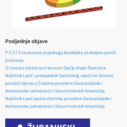
Posljednje objave
P O Z I V za dostavu prijedloga kandidata za dodjelu javnih
priznanja
U Cavtatu održan prvi koncert Dječje klape Škatulica
Načelnik Lasić i predsjednik Općinskog vijeća Ivo Simović
položili vijenac u Čilipima povodom Dana pobjede i
domovinske zahvalnosti i Dana hrvatskih branitelja
Načelnik Lasić uputio čestitku povodom Dana pobjede i
domovinske zahvalnosti i Dana hrvatskih branitelja