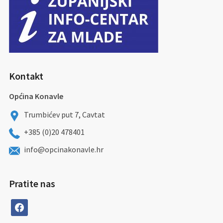
Kontakt
Općina Konavle
Trumbićev put 7, Cavtat
+385 (0)20 478401
info@opcinakonavle.hr
Pratite nas
facebook