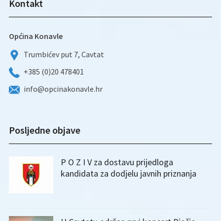
Kontakt
Općina Konavle
Trumbićev put 7, Cavtat
+385 (0)20 478401
info@opcinakonavle.hr
Posljedne objave
P O Z I V za dostavu prijedloga
kandidata za dodjelu javnih priznanja