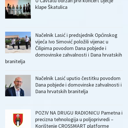
U Cavtatu održan prvi koncert Dječje
klape Škatulica
Načelnik Lasić i predsjednik Općinskog
vijeća Ivo Simović položili vijenac u
Čilipima povodom Dana pobjede i
domovinske zahvalnosti i Dana hrvatskih
branitelja
Načelnik Lasić uputio čestitku povodom
Dana pobjede i domovinske zahvalnosti i
Dana hrvatskih branitelja
POZIV NA DRUGU RADIONICU Pametna i
precizna tehnologija u poljoprivredi –
Korištenje CROSSMART platforme