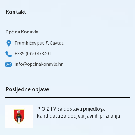
Kontakt
Općina Konavle
Trumbićev put 7, Cavtat
+385 (0)20 478401
info@opcinakonavle.hr
Posljedne objave
P O Z I V za dostavu prijedloga
kandidata za dodjelu javnih priznanja