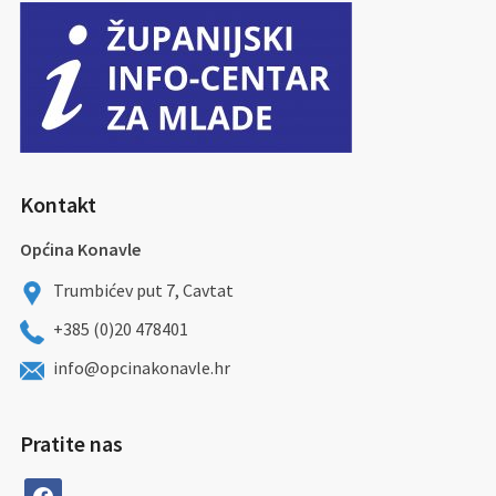
Kontakt
Općina Konavle
Trumbićev put 7, Cavtat
+385 (0)20 478401
info@opcinakonavle.hr
Pratite nas
facebook