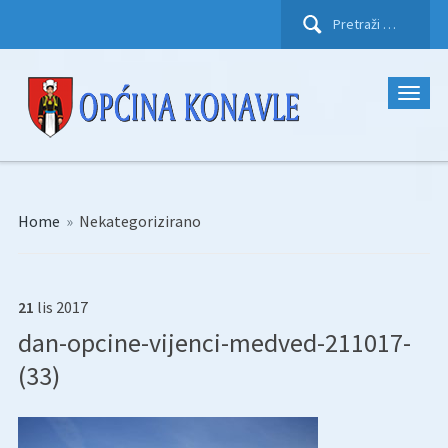
Pretraži:
Home
»
Nekategorizirano
21
lis
2017
dan-opcine-vijenci-medved-211017-
(33)