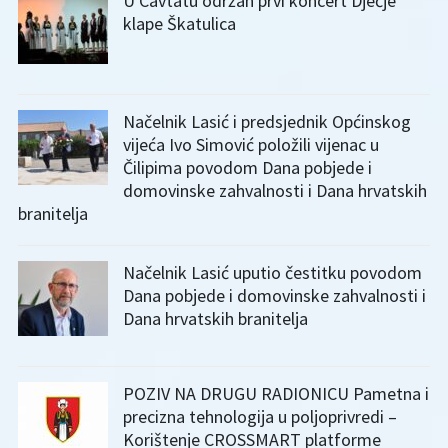
U Cavtatu održan prvi koncert Dječje
klape Škatulica
Načelnik Lasić i predsjednik Općinskog
vijeća Ivo Simović položili vijenac u
Čilipima povodom Dana pobjede i
domovinske zahvalnosti i Dana hrvatskih
branitelja
Načelnik Lasić uputio čestitku povodom
Dana pobjede i domovinske zahvalnosti i
Dana hrvatskih branitelja
POZIV NA DRUGU RADIONICU Pametna i
precizna tehnologija u poljoprivredi –
Korištenje CROSSMART platforme