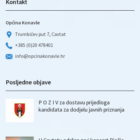
Kontakt
Općina Konavle
Trumbićev put 7, Cavtat
+385 (0)20 478401
info@opcinakonavle.hr
Posljedne objave
P O Z I V za dostavu prijedloga
kandidata za dodjelu javnih priznanja