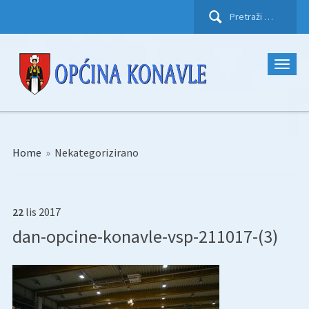
Pretraži:
Home
»
Nekategorizirano
22
lis
2017
dan-opcine-konavle-vsp-211017-(3)