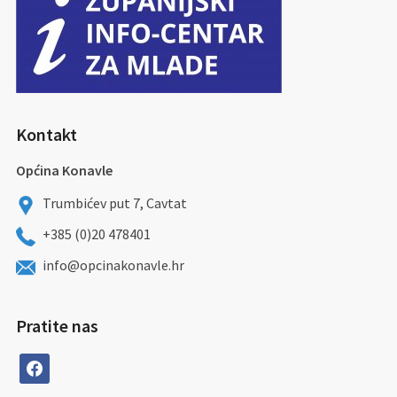
Kontakt
Općina Konavle
Trumbićev put 7, Cavtat
+385 (0)20 478401
info@opcinakonavle.hr
Pratite nas
facebook