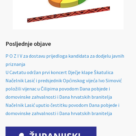
Posljednje objave
P O Z I V za dostavu prijedloga kandidata za dodjelu javnih
priznanja
U Cavtatu održan prvi koncert Dječje klape Škatulica
Načelnik Lasić i predsjednik Općinskog vijeća Ivo Simović
položili vijenac u Čilipima povodom Dana pobjede i
domovinske zahvalnosti i Dana hrvatskih branitelja
Načelnik Lasić uputio čestitku povodom Dana pobjede i
domovinske zahvalnosti i Dana hrvatskih branitelja