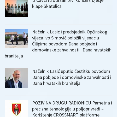
U Cavtatu održan prvi koncert Dječje
klape Škatulica
Načelnik Lasić i predsjednik Općinskog
vijeća Ivo Simović položili vijenac u
Čilipima povodom Dana pobjede i
domovinske zahvalnosti i Dana hrvatskih
branitelja
Načelnik Lasić uputio čestitku povodom
Dana pobjede i domovinske zahvalnosti i
Dana hrvatskih branitelja
POZIV NA DRUGU RADIONICU Pametna i
precizna tehnologija u poljoprivredi –
Korištenje CROSSMART platforme