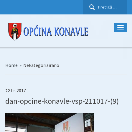
Pretraži:
Home
»
Nekategorizirano
22
lis
2017
dan-opcine-konavle-vsp-211017-(9)