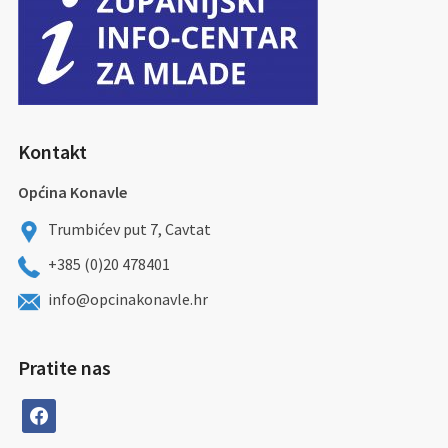
Kontakt
Općina Konavle
Trumbićev put 7, Cavtat
+385 (0)20 478401
info@opcinakonavle.hr
Pratite nas
facebook