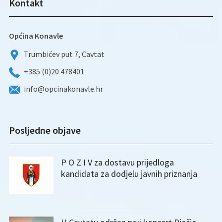
Kontakt
Općina Konavle
Trumbićev put 7, Cavtat
+385 (0)20 478401
info@opcinakonavle.hr
Posljedne objave
P O Z I V za dostavu prijedloga
kandidata za dodjelu javnih priznanja