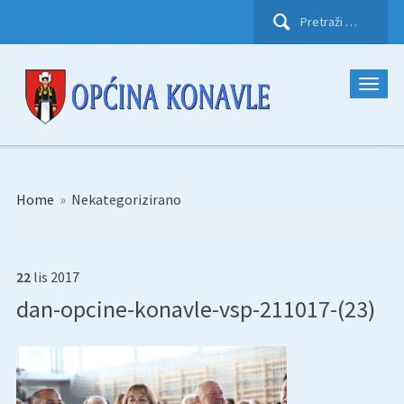
Pretraži:
Home
»
Nekategorizirano
22
lis
2017
dan-opcine-konavle-vsp-211017-(23)