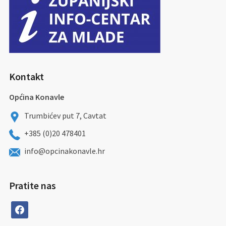
Kontakt
Općina Konavle
Trumbićev put 7, Cavtat
+385 (0)20 478401
info@opcinakonavle.hr
Pratite nas
facebook