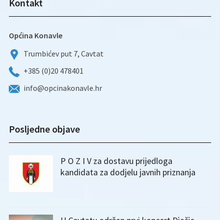
Kontakt
Općina Konavle
Trumbićev put 7, Cavtat
+385 (0)20 478401
info@opcinakonavle.hr
Posljedne objave
P O Z I V za dostavu prijedloga
kandidata za dodjelu javnih priznanja