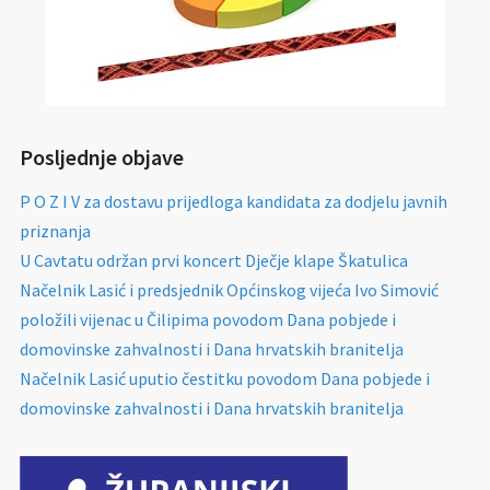
Posljednje objave
P O Z I V za dostavu prijedloga kandidata za dodjelu javnih
priznanja
U Cavtatu održan prvi koncert Dječje klape Škatulica
Načelnik Lasić i predsjednik Općinskog vijeća Ivo Simović
položili vijenac u Čilipima povodom Dana pobjede i
domovinske zahvalnosti i Dana hrvatskih branitelja
Načelnik Lasić uputio čestitku povodom Dana pobjede i
domovinske zahvalnosti i Dana hrvatskih branitelja