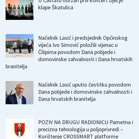
U Cavtatu održan prvi koncert Dječje
klape Škatulica
Načelnik Lasić i predsjednik Općinskog
vijeća Ivo Simović položili vijenac u
Čilipima povodom Dana pobjede i
domovinske zahvalnosti i Dana hrvatskih
branitelja
Načelnik Lasić uputio čestitku povodom
Dana pobjede i domovinske zahvalnosti i
Dana hrvatskih branitelja
POZIV NA DRUGU RADIONICU Pametna i
precizna tehnologija u poljoprivredi –
Korištenje CROSSMART platforme