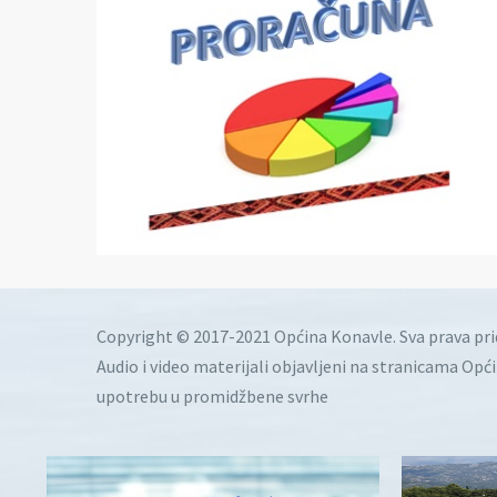
Copyright © 2017-2021 Općina Konavle. Sva prava pr
Audio i video materijali objavljeni na stranicama Opć
upotrebu u promidžbene svrhe