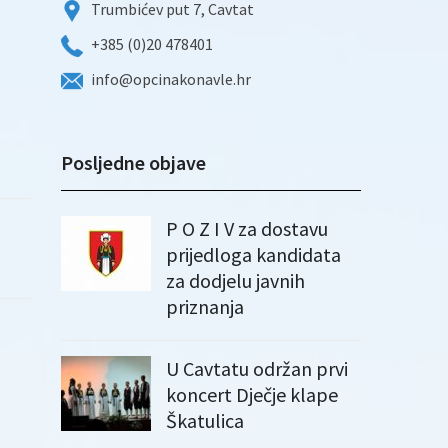
Trumbićev put 7, Cavtat
+385 (0)20 478401
info@opcinakonavle.hr
Posljedne objave
P O Z I V za dostavu
prijedloga kandidata
za dodjelu javnih
priznanja
U Cavtatu održan prvi
koncert Dječje klape
Škatulica