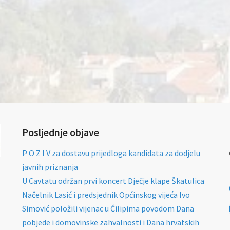
Posljednje objave
P O Z I V za dostavu prijedloga kandidata za dodjelu
javnih priznanja
U Cavtatu održan prvi koncert Dječje klape Škatulica
Načelnik Lasić i predsjednik Općinskog vijeća Ivo
Simović položili vijenac u Čilipima povodom Dana
pobjede i domovinske zahvalnosti i Dana hrvatskih