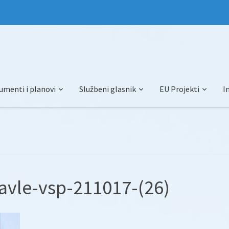
umenti i planovi
Službeni glasnik
EU Projekti
I
avle-vsp-211017-(26)