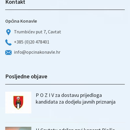
Kontakt
Općina Konavle
Trumbićev put 7, Cavtat
+385 (0)20 478401
info@opcinakonavle.hr
Posljedne objave
P O Z I V za dostavu prijedloga
kandidata za dodjelu javnih priznanja