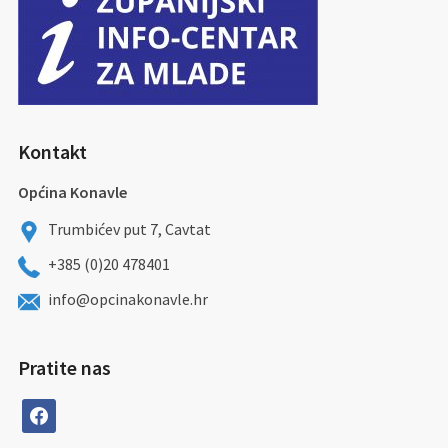
Kontakt
Općina Konavle
Trumbićev put 7, Cavtat
+385 (0)20 478401
info@opcinakonavle.hr
Pratite nas
facebook