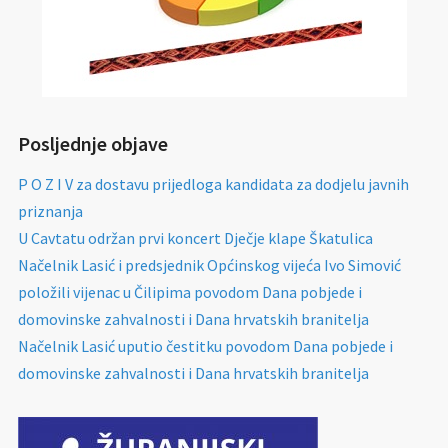
Posljednje objave
P O Z I V za dostavu prijedloga kandidata za dodjelu javnih
priznanja
U Cavtatu održan prvi koncert Dječje klape Škatulica
Načelnik Lasić i predsjednik Općinskog vijeća Ivo Simović
položili vijenac u Čilipima povodom Dana pobjede i
domovinske zahvalnosti i Dana hrvatskih branitelja
Načelnik Lasić uputio čestitku povodom Dana pobjede i
domovinske zahvalnosti i Dana hrvatskih branitelja