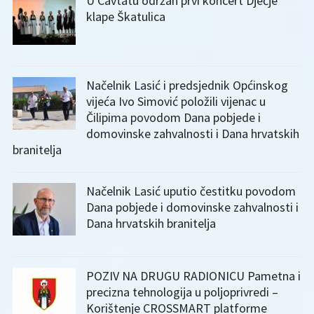
U Cavtatu održan prvi koncert Dječje
klape Škatulica
Načelnik Lasić i predsjednik Općinskog
vijeća Ivo Simović položili vijenac u
Čilipima povodom Dana pobjede i
domovinske zahvalnosti i Dana hrvatskih
branitelja
Načelnik Lasić uputio čestitku povodom
Dana pobjede i domovinske zahvalnosti i
Dana hrvatskih branitelja
POZIV NA DRUGU RADIONICU Pametna i
precizna tehnologija u poljoprivredi –
Korištenje CROSSMART platforme