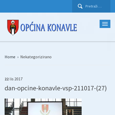
Pretraži:
Home
»
Nekategorizirano
22
lis
2017
dan-opcine-konavle-vsp-211017-(27)