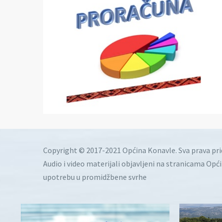
Copyright © 2017-2021 Općina Konavle. Sva prava pr
Audio i video materijali objavljeni na stranicama Opć
upotrebu u promidžbene svrhe