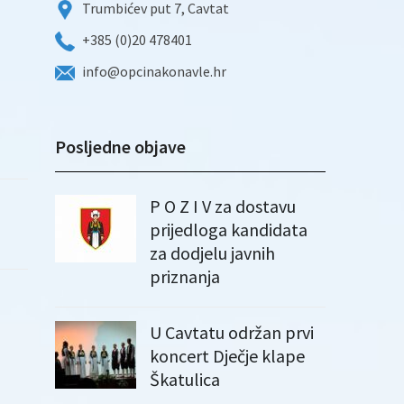
Trumbićev put 7, Cavtat
+385 (0)20 478401
info@opcinakonavle.hr
Posljedne objave
P O Z I V za dostavu
prijedloga kandidata
za dodjelu javnih
priznanja
U Cavtatu održan prvi
koncert Dječje klape
Škatulica