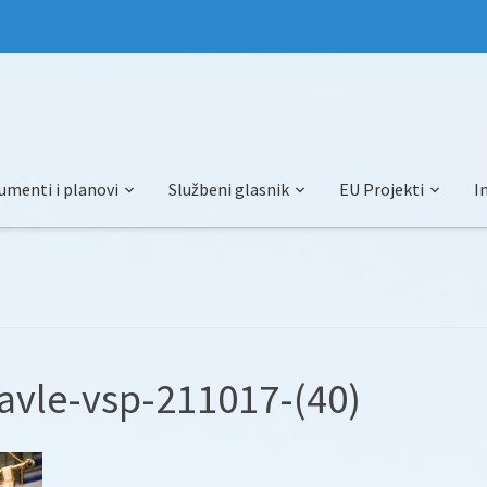
umenti i planovi
Službeni glasnik
EU Projekti
I
avle-vsp-211017-(40)