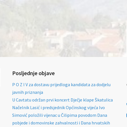
Posljednje objave
P O Z I V za dostavu prijedloga kandidata za dodjelu
javnih priznanja
U Cavtatu održan prvi koncert Dječje klape Škatulica
Načelnik Lasić i predsjednik Općinskog vijeća Ivo
Simović položili vijenac u Čilipima povodom Dana
pobjede i domovinske zahvalnosti i Dana hrvatskih