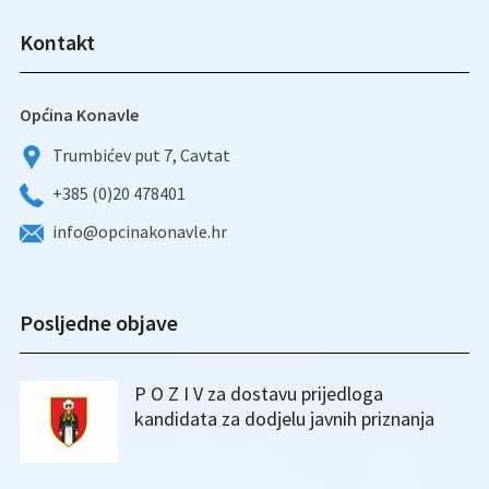
Kontakt
Općina Konavle
Trumbićev put 7, Cavtat
+385 (0)20 478401
info@opcinakonavle.hr
Posljedne objave
P O Z I V za dostavu prijedloga
kandidata za dodjelu javnih priznanja