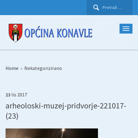
Pretraži:
Home
»
Nekategorizirano
23
lis
2017
arheoloski-muzej-pridvorje-221017-
(23)