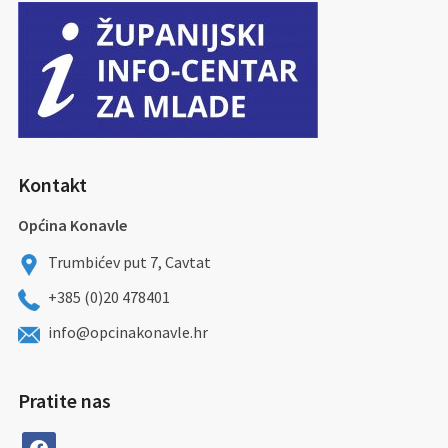
Kontakt
Općina Konavle
Trumbićev put 7, Cavtat
+385 (0)20 478401
info@opcinakonavle.hr
Pratite nas
facebook