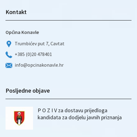
Kontakt
Općina Konavle
Trumbićev put 7, Cavtat
+385 (0)20 478401
info@opcinakonavle.hr
Posljedne objave
P O Z I V za dostavu prijedloga
kandidata za dodjelu javnih priznanja