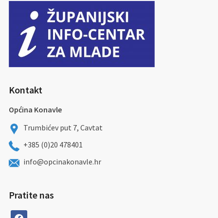
Kontakt
Općina Konavle
Trumbićev put 7, Cavtat
+385 (0)20 478401
info@opcinakonavle.hr
Pratite nas
facebook