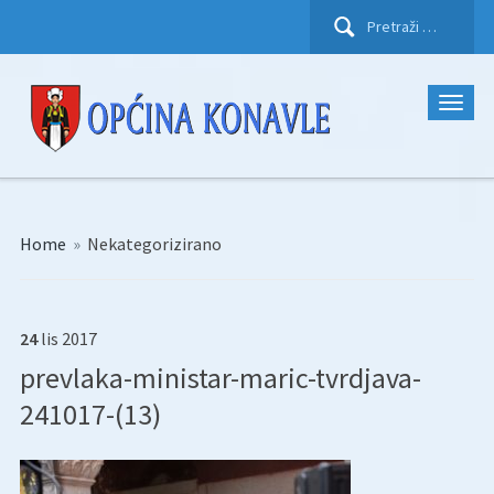
Pretraži:
Home
»
Nekategorizirano
24
lis
2017
prevlaka-ministar-maric-tvrdjava-
241017-(13)