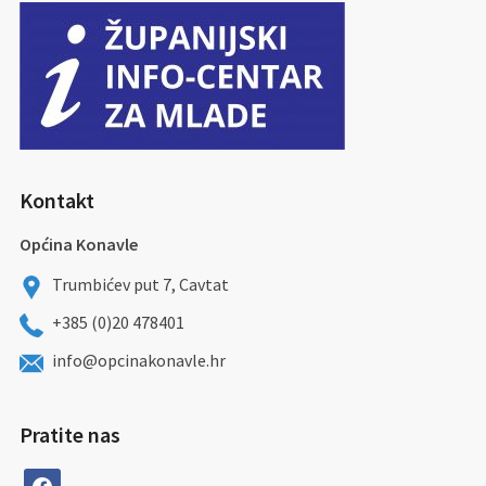
Kontakt
Općina Konavle
Trumbićev put 7, Cavtat
+385 (0)20 478401
info@opcinakonavle.hr
Pratite nas
facebook