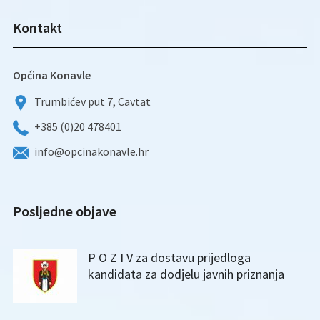
Kontakt
Općina Konavle
Trumbićev put 7, Cavtat
+385 (0)20 478401
info@opcinakonavle.hr
Posljedne objave
P O Z I V za dostavu prijedloga
kandidata za dodjelu javnih priznanja