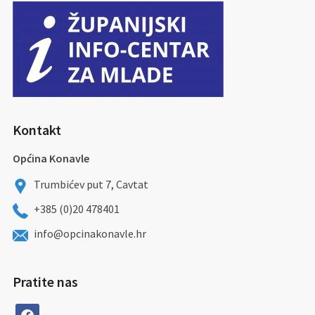
Kontakt
Općina Konavle
Trumbićev put 7, Cavtat
+385 (0)20 478401
info@opcinakonavle.hr
Pratite nas
facebook