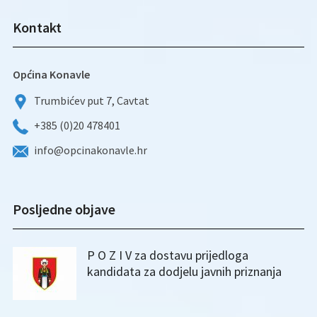
Kontakt
Općina Konavle
Trumbićev put 7, Cavtat
+385 (0)20 478401
info@opcinakonavle.hr
Posljedne objave
P O Z I V za dostavu prijedloga
kandidata za dodjelu javnih priznanja