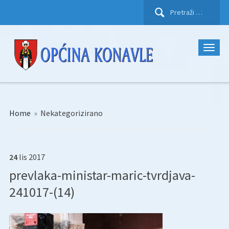
Pretraži:
Home
»
Nekategorizirano
24
lis
2017
prevlaka-ministar-maric-tvrdjava-
241017-(14)