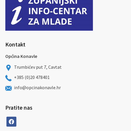
Kontakt
Općina Konavle
Trumbićev put 7, Cavtat
+385 (0)20 478401
info@opcinakonavle.hr
Pratite nas
facebook