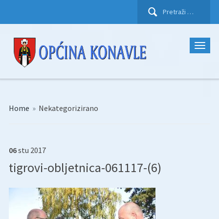
Pretraži:
Home
»
Nekategorizirano
06
stu
2017
tigrovi-obljetnica-061117-(6)