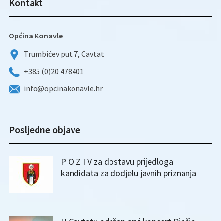
Kontakt
Općina Konavle
Trumbićev put 7, Cavtat
+385 (0)20 478401
info@opcinakonavle.hr
Posljedne objave
P O Z I V za dostavu prijedloga
kandidata za dodjelu javnih priznanja