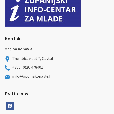
Kontakt
Općina Konavle
Trumbićev put 7, Cavtat
+385 (0)20 478401
info@opcinakonavle.hr
Pratite nas
facebook