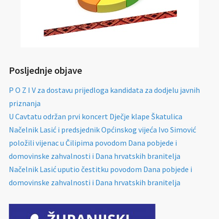
Posljednje objave
P O Z I V za dostavu prijedloga kandidata za dodjelu javnih
priznanja
U Cavtatu održan prvi koncert Dječje klape Škatulica
Načelnik Lasić i predsjednik Općinskog vijeća Ivo Simović
položili vijenac u Čilipima povodom Dana pobjede i
domovinske zahvalnosti i Dana hrvatskih branitelja
Načelnik Lasić uputio čestitku povodom Dana pobjede i
domovinske zahvalnosti i Dana hrvatskih branitelja