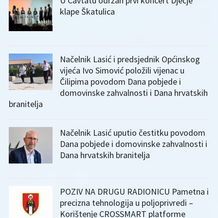
U Cavtatu održan prvi koncert Dječje
klape Škatulica
Načelnik Lasić i predsjednik Općinskog
vijeća Ivo Simović položili vijenac u
Čilipima povodom Dana pobjede i
domovinske zahvalnosti i Dana hrvatskih
branitelja
Načelnik Lasić uputio čestitku povodom
Dana pobjede i domovinske zahvalnosti i
Dana hrvatskih branitelja
POZIV NA DRUGU RADIONICU Pametna i
precizna tehnologija u poljoprivredi –
Korištenje CROSSMART platforme