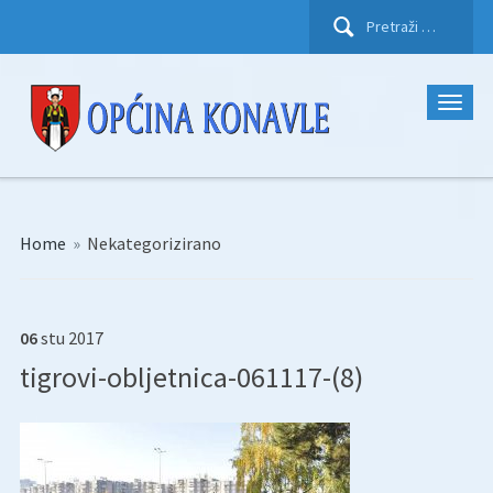
Pretraži:
Home
»
Nekategorizirano
06
stu
2017
tigrovi-obljetnica-061117-(8)