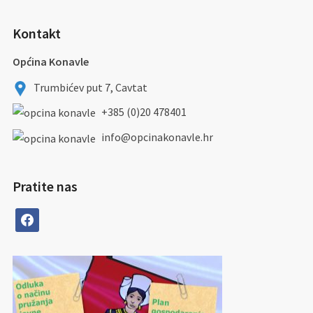
Kontakt
Općina Konavle
Trumbićev put 7, Cavtat
+385 (0)20 478401
info@opcinakonavle.hr
Pratite nas
facebook