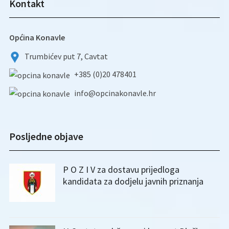
Kontakt
Općina Konavle
Trumbićev put 7, Cavtat
+385 (0)20 478401
info@opcinakonavle.hr
Posljedne objave
P O Z I V za dostavu prijedloga
kandidata za dodjelu javnih priznanja