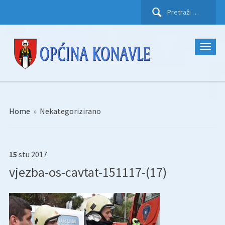
Pretraži:
Home
»
Nekategorizirano
15
stu
2017
vjezba-os-cavtat-151117-(17)