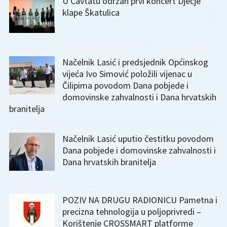
U Cavtatu održan prvi koncert Dječje
klape Škatulica
Načelnik Lasić i predsjednik Općinskog
vijeća Ivo Simović položili vijenac u
Čilipima povodom Dana pobjede i
domovinske zahvalnosti i Dana hrvatskih
branitelja
Načelnik Lasić uputio čestitku povodom
Dana pobjede i domovinske zahvalnosti i
Dana hrvatskih branitelja
POZIV NA DRUGU RADIONICU Pametna i
precizna tehnologija u poljoprivredi –
Korištenje CROSSMART platforme