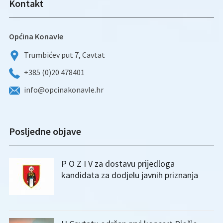
Kontakt
Općina Konavle
Trumbićev put 7, Cavtat
+385 (0)20 478401
info@opcinakonavle.hr
Posljedne objave
P O Z I V za dostavu prijedloga
kandidata za dodjelu javnih priznanja