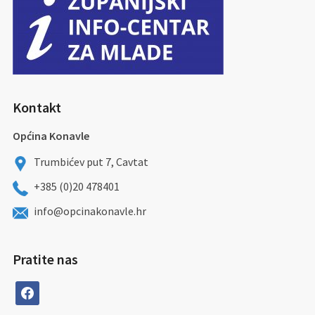
Kontakt
Općina Konavle
Trumbićev put 7, Cavtat
+385 (0)20 478401
info@opcinakonavle.hr
Pratite nas
facebook