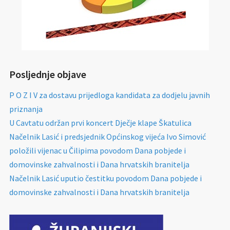
Posljednje objave
P O Z I V za dostavu prijedloga kandidata za dodjelu javnih
priznanja
U Cavtatu održan prvi koncert Dječje klape Škatulica
Načelnik Lasić i predsjednik Općinskog vijeća Ivo Simović
položili vijenac u Čilipima povodom Dana pobjede i
domovinske zahvalnosti i Dana hrvatskih branitelja
Načelnik Lasić uputio čestitku povodom Dana pobjede i
domovinske zahvalnosti i Dana hrvatskih branitelja