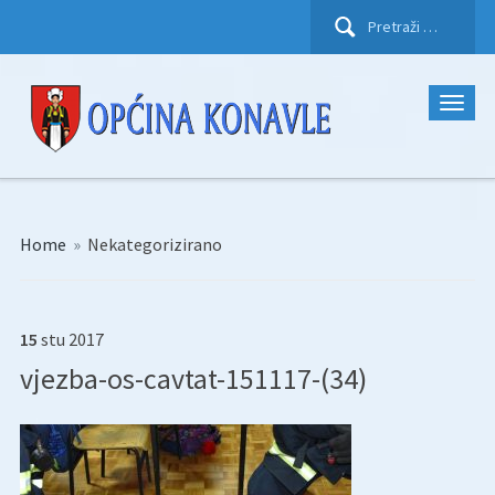
Pretraži:
Home
»
Nekategorizirano
15
stu
2017
vjezba-os-cavtat-151117-(34)